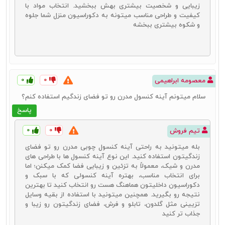
محصولات کنسول چوبی
باشید.
زیبایی و شخصیت بیشتری بهش ببخشید. انتخاب مواد با
کیفیت و طراحی مناسب میتونه به دکوراسیون منزل شما جلوه
نکات مهمی که می‌تواند برای شما راهنمای خرید میز کنسول چوبی باشد:
و شکوه بیشتری ببخشه
در زمان خرید بهتر است به جای اینکه بدون هدف در جستجوی
محصولات مختلف باشید، ابتدا با تکیه بر نوع دکوراسیون منزل خود خرید
خود را هدفمند کنید در واقع باید در همان ابتدا، نوع کنسول و رنگ
موردنظرتان را انتخاب کرده و بعد شروع به جستجوی محصول کنید.
دقت به ابعاد یکی دیگر از نکات بسیار مهم در راهنمای
خرید آینه و
۰
۰
معصومه ابراهیمی
کنسول چوبی
است. ابعاد میز و کنسول خود را با در نظر گرفتن فضای خود
انتخاب کنید
سلام میتونم آینه کنسول مدرن رو تو فضای زندگیم استفاده کنم؟
اگر به فکر تعویض خانه‌تان هستید، بهتر است به دنبال محصولاتی
پاسخ
باشید که هم جمع و جور باشند و هم امکان نقل و انتقال آنها ساده‌تر باشد.
همچنین طرح و مدل انتخاب شده باید بر اساس محل استفاده از این
۰
۰
تیم فروش
محصول باشد. مثلاً اگر می‌خواهید در اتاق خواب از این محصول استفاده
کنید بهتر است به فضاهای موجود در آن نیز دقت کرده و هرچقدر تعداد
بله میتونید به راحتی آینه کنسول چوبی مدرن رو تو فضای
کشوها بیشتر باشد، استفاده از این محصول بهینه‌تر نیز خواهد شد.
زندگیتون استفاده کنید. این نوع آینه کنسول‌ ها با طراحی‌ های
بیشتر از اینکه به فکر خرید محصولاتی با طرح‌های چند وجهی باشید،
مدرن و شیک، معمولاً به تزئین و زیبایی فضا کمک میکنن؛ اما
بهتر است سراغ محصولاتی بروید که طرح روی آنها با سایر
محصولات
برای انتخاب مناسب، بهتره آینه کنسولی که با سبک و
دکوراتیو
خانه هماهنگ باشد.
دکوراسیون داخلیتون هماهنگ هست رو انتخاب کنید تا بهترین
همچنین بهتر است در زمان خرید متناسب با بودجه مورد نظر محصولات
نتیجه رو بگیرید. همچنین میتونید با استفاده از بقیه وسایل
را مشاهده کنید تا در وقت خود نیز نهایت صرفه‌جویی را داشته باشید.
تزیینی مثل گلدون، تابلو و فرش‌، فضای زندگیتون رو زیبا و
جذاب‌ تر کنید