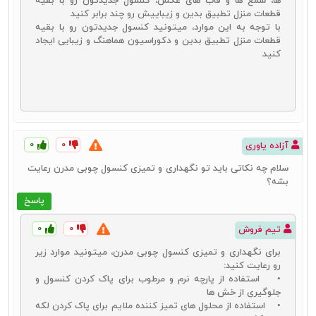
ها، شمع‌ ها و قاب‌ های عکس، کنسول جدیدتون رو با بقیه
قطعات منزل تطبیق بدین و زیباییش رو چند برابر کنید
با توجه به این موارد، میتونید کنسول جدیدتون رو با بقیه
قطعات منزل تطبیق بدین و دکوراسیون هماهنگ و زیبایی ایجاد
کنید
۰
۰
آزاده یاوری
سلام چه نکاتی باید تو نگهداری و تمیزی کنسول چوبی مدرن رعایت
بشه؟
پاسخ
۰
۰
تیم فروش
قیمت آینه و کنسول چوبی
برای نگهداری و تمیزی کنسول چوبی مدرن، میتونید موارد زیر
قیمت خرید همیشه یکی از دغدغه‌های کاربران برای خرید هر محصولی
رو رعایت کنید:
است. مسلماً همه به دنبال خرید بهترین محصولات با مناسب‌ترین قیمت‌ها
• استفاده از پارچه نرم و مرطوب برای پاک کردن کنسول و
هستند. برای این منظور بایستی با عوامل مؤثر بر
قیمت کنسول چوبی
آشنا
جلوگیری از خش‌ ها
باشید. در چنین شرایطی می‌توانید حتی برای بهینه‌سازی هزینه و
قیمت
• استفاده از محلول‌ های تمیز کننده ملایم برای پاک کردن لکه‌
آینه و کنسول
مورد نظر خود نیز اقدام کنید. قیمت کنسول چوبی می‌تواند