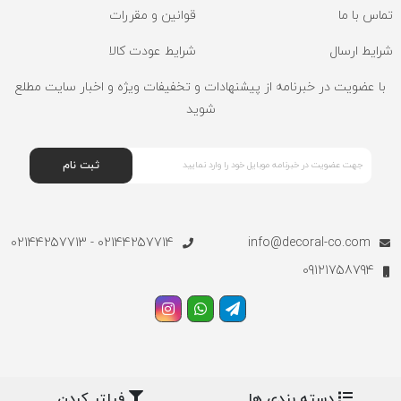
تماس با ما
قوانین و مقررات
شرایط ارسال
شرایط عودت کالا
با عضویت در خبرنامه از پیشنهادات و تخفیفات ویژه و اخبار سایت مطلع
شوید
ثبت نام
02144257714 - 02144257713
info@decoral-co.com
09121758794
دسته بندی ها
فیلتر کردن
تمامی حقوق مادی و معنوی این سایت متعلق به سایت دکورال می
طراحی توسط
آرمانیک
| مشاوره تبلیغاتی
مدیر