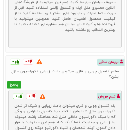
معروف مبلمان مراجعه کنید. همچنین میتونید از فروشگاه‌های
آینه و کنسول چوبی خام چیست؟
آنلاین معتبری مثل آینه و کنسول زانتی استفاده کنید. قبل از
خرید، حتما نظرات و بازخورد های مشتریا رو مطالعه کنید تا از
آینه و کنسول چوبی خام
محصولی است که از جنس‌های مختلف چوب
کیفیت محصول اطمینان حاصل کنید. همچنین میتونید با
تهیه شده و هنوز هیچ طرح و نقشی روی آن ایجاد نشده است. این
فروشنده ها و کارشناسای مبلمان هم مشاوره ای داشته باشید تا
محصول را می‌توان به طرح‌ها و نقش‌های دلخواه درآورد و مدل‌های مورد نظر
بهترین انتخاب رو داشته باشید
را روی آن پیاده نمود. دقت کنید که اگر به دنبال خرید کنسول چوبی خام
هستید، حتماً باید دقت ویژه‌ای به کیفیت و جنس چوب به کار رفته برای
تولید آن داشته باشید. به صورت کلی این محصولات هم در انواع وارداتی
و هم در انواع داخلی از جنس‌های بسیار مختلفی ساخته می‌شوند که همین
امر موجب قیمت‌های مختلف این محصول باشد.
قیمت کنسول چوبی
خام
نسبت به محصولات آماده به مراتب پایین‌تر است. خرید این محصول
۰
۰
نریمان ساکی
بیشتر برای کسانی مناسب است که به امکان طراحی آن دسترسی دارند. در
غیر این صورت دوباره باید هزینه جانبی به عنوان دستمزد طراح را پرداخت
سلام کنسول چوبی و فلزی میتونن باعث زیبایی دکوراسیون منزل
کنید تا طرح و نقش دلخواه را روی آن بیندازد.
بشن؟
پاسخ
راهنمای خرید بهترین آینه و میز کنسول چوبی
۰
۰
تیم فروش
در این بخش از مقاله سعی داریم تا نکاتی کاملاً کاربردی به عنوان
راهنمای
بله کنسول‌ چوبی و فلزی میتونن باعث زیبایی و شیک‌ تر شدن
خرید آینه و کنسول چوبی
را با شما در میان بگذاریم. راهنمای خرید آینه
دکوراسیون منزل شما بشن. انتخاب یه کنسول با طراحی و رنگی
کنسول باعث می‌شود تا محصولاتی مناسب و به صرفه را انتخاب کرده و
که با سبک دکوراسیون داخلی منزل شما هماهنگ باشه، میتونه
بهترین خرید را برای خانه خود انجام دهید. اطلاعاتی که دقت به آنها برای
به زیبایی و جذابیت فضا کمک کنه. همچنین میتونید با قرار
هر خریداری لازم است. تفاوتی هم ندارد که به دنبال خرید کدام نوع از
دادن گلدون‌، آینه‌، شمعدان‌ و اشیاء دکوراتیو دیگه روی کنسول،