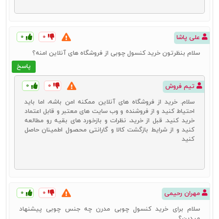
۰
۰
علی پاشا
سلام بنظرتون خرید کنسول چوبی از فروشگاه های آنلاین امنه؟
پاسخ
۰
۰
تیم فروش
سلام. خرید از فروشگاه‌ های آنلاین ممکنه امن باشه، اما باید
احتیاط کنید و از فروشنده و وب‌ سایت های معتبر و قابل اعتماد
خرید کنید. قبل از خرید، نظرات و بازخورد های بقیه رو مطالعه
کنید و از شرایط بازگشت کالا و گارانتی محصول اطمینان حاصل
کنید
کنسول چوبی کلاسیک
یکی دیگر از انواع کنسول چوبی مورد استفاده توسط کاربران امروزی،
کنسول چوبی کلاسیک است. این محصول به انواعی از این نوع میز اطلاق
می‌شود که معمولاً در طراحی و تولید آنها از طرح‌های متفاوت با نقش و نگار
خاص استفاده می‌شود. همچنین جنس چوب‌های به کار رفته در این مدل از
۰
۰
مهران رحیمی
کنسول‌های دیگر نیز متفاوت است. استفاده از کنده کاری‌های خاص و
طرح‌های زاویه‌دار نیز از دیگر مشخصات کنسول چوبی کلاسیک می‌باشد.
سلام برای خرید کنسول چوبی مدرن چه جنس چوبی پیشنهاد
جدیدترین آینه و کنسول کلاسیک را می‌توانید با قیمت منصفانه از طریق
میدین؟