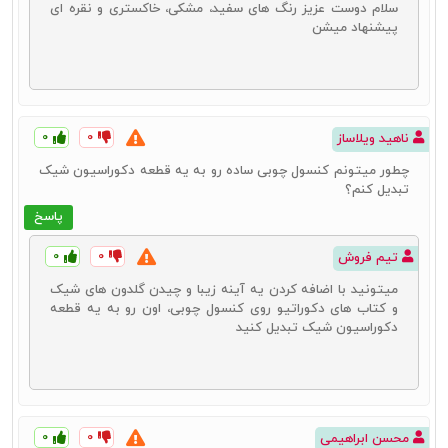
سلام دوست عزیز رنگ‌ های سفید، مشکی، خاکستری و نقره‌ ای
امکان
خرید آینه و کنسول چوبی
همراه با تخفیف
پیشنهاد میشن
همچنین می‌توانید قیمت‌های بسیار منصفانه‌تر و مناسب‌تری را نیز برای
این محصولات در خرید اینترنتی شاهد باشید.
سایت دکورال با سال‌ها تجربه در زمینه عرضه مستقیم محصولات چوبی
مانند
کنسول و آینه
در حال حاضر شرایط بسیار ایدئالی را برای شما عزیزان
فراهم آورده است. امکان انتخاب و خرید از میان انبوهی از محصولات و
همچنین امکان خرید آینه و کنسول چوبی با قیمت مناسب از جمله
۰
۰
ناهید ویلاساز
مزیت‌هایی است که در خرید اینترنتی این محصولات در
سایت دکورال
در
اختیار خواهید داشت. برای خرید بهترین‌ها در کنار شما هستیم.
چطور میتونم کنسول چوبی ساده رو به یه قطعه دکوراسیون شیک
تبدیل کنم؟
پاسخ
۰
۰
تیم فروش
میتونید با اضافه کردن یه آینه زیبا و چیدن گلدون های شیک
و کتاب های دکوراتیو روی کنسول چوبی، اون رو به یه قطعه
دکوراسیون شیک تبدیل کنید
۰
۰
محسن ابراهیمی