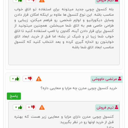
تیم فروش
خانه خود را با محصولات دکوراتیو مدرن پوشانده‌اند، می‌توانند با استفاده از
کنسول چوبی مدرن زیبایی دکوراسیون خانه خود را به اوج برسانند.
بله کنسول چوبی جدید میتونه برای استفاده تو اتاق خواب
مناسب باشه. این نوع کنسول‌ ها علاوه بر اینکه امکان قرار دادن
از مهم‌ترین مزیت‌های این دسته از انواع کنسول چوبی نیز می‌توان به
وسایل دیکوراتیو و لوازم شخصی رو فراهم میکنن، زیبایی و
منحصر به فرد بودن طرح‌های مورد استفاده برای تولید آنها، زیبایی‌های
طراحی خاصی هم به اتاق شما میبخشن. همچنین میتونید از
خاص، انعطاف پذیری در ست شدن با محصولات مختلف و مواردی از این
کنسول برای قرار دادن آینه، گلدون یا لامپ استفاده کنید تا اتاق
دست اشاره کرد. ترکیبات به دست آمده با این نوع میز می‌تواند کیفیت
خواب شما زیبا تر و شیک‌ تر بشه؛ اما قبل از خرید، ابعاد اتاق
دکور خانه شما را تا چند برابر افزایش دهد.
خوابتون رو اندازه‌ گیری کرده و بعد انتخاب کنید که کنسول
مناسب ابعاد اتاق شما باشه
قیمت کنسول چوبی مدرن:
قیمت کنسول چوبی مدرن بسته به طرح و
مدل آن می‌تواند متفاوت باشد. همچنین چوب مورد استفاده برای تولید
این محصول نیز روی قیمت آن تأثیر مستقیم خواهد داشت. برای اینکه
بتوانید این محصولات را با قیمت بهینه تهیه کنید، می‌بایست از خدمات
فروشگاه‌هایی بهره ببرید که به صورت مستقیم دسترسی دارند.
خرید کنسول چوبی مدرن:
با خرید کنسول چوبی مدرن نیز می‌توانید
۰
۰
مرتضی خاووشی
محصولی متناسب با دکوراسیون منزل خود تهیه کنید. مزیت خرید این
خرید کنسول چوبی مدرن چه مزایا و معایبی داره؟
محصول در این است که می‌توانید آن را با چندین مدل دکوراسیون خانه
ست کرده و تنوع جالبی در دکور خود ایجاد نمایید. این کار باعث می‌شود تا
پاسخ
حتی بعد از گذشت مدت طولانی نیز نیازی به تعویض این محصول نداشته
باشید.
۰
۰
تیم فروش
کنسول چوبی مدرن دارای مزایا و معایبی زیر هست که بهتره
قبل از خرید اونها رو در نظر بگیرید:
مزایا: