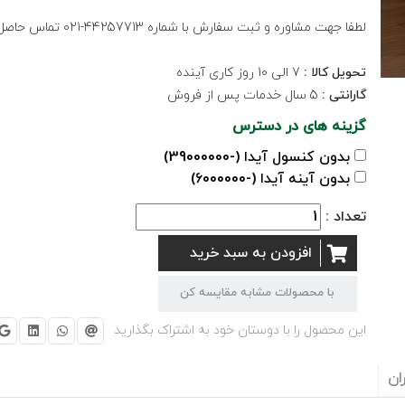
لطفا جهت مشاوره و ثبت سفارش با شماره 44257713-021 تماس حاصل نمایید.
تحویل کالا :
7 الی 10 روز کاری آینده
گارانتی :
5 سال خدمات پس از فروش
گزینه های در دسترس
بدون کنسول آیدا (-39000000)
بدون آینه آیدا (-6000000)
تعداد :
افزودن به سبد خرید
با محصولات مشابه مقایسه کن
این محصول را با دوستان خود به اشتراک بگذارید
ان