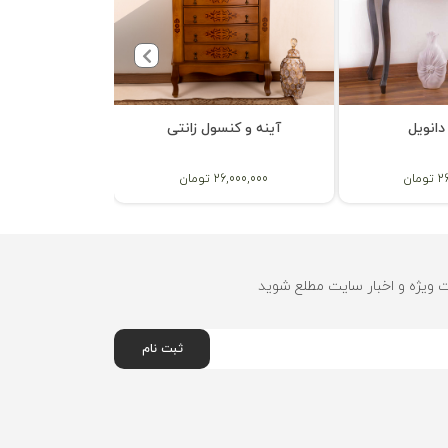
آینه و کن
انویل
آینه و کنسول زانتی
26,000,000 توم
ان
26,000,000 تومان
ت ویژه و اخبار سایت مطلع شوید
ثبت نام