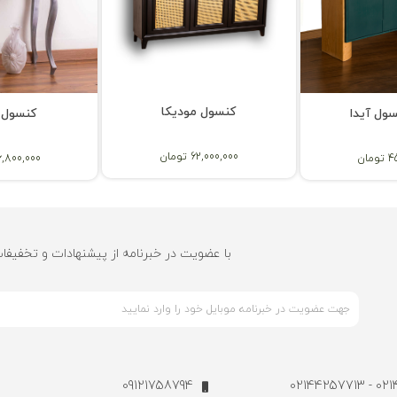
کنسول مودیکا
سول آیدا
کنسول د
62,000,000 تومان
ان
26,800,000 توم
با عضویت در خبرنامه از پیشنهادات و تخفیفا
09121758794
021442