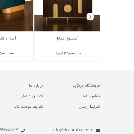
ول تولون
کنسول تیارا
آینه و کن
ان
27,800,000 تومان
45,000,000 توم
فروشگاه مرکزی
درباره ما
تماس با ما
قوانین و مقررات
شرایط ارسال
شرایط عودت کالا
57714 - 02144257713
info@decoral-co.com