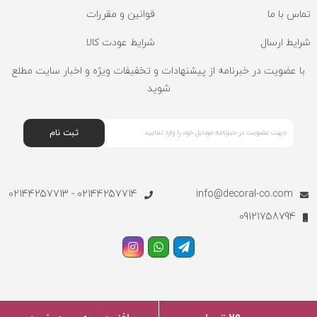
تماس با ما
قوانین و مقررات
شرایط ارسال
شرایط عودت کالا
با عضویت در خبرنامه از پیشنهادات و تخفیفات ویژه و اخبار سایت مطلع
شوید
ثبت نام
02144257714 - 02144257713
info@decoral-co.com
09121758794
تمامی حقوق مادی و معنوی این سایت متعلق به سایت دکورال می
طراحی توسط
آرمانیک
| مشاوره تبلیغاتی
مدیر