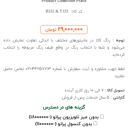
Product Collection Prato
کد کالا :
B332 & T333
29,000,000
تومان
توجه :
رنگ کالا در مانیتورهای مختلف با اندکی تفاوت نمایش داده
می‌شود و شما با انتخاب رنگ در واقع طیف رنگ مربوطه را انتخاب
کرده‌اید.
لطفا جهت مشاوره و ثبت سفارش با شماره 44257713-021 تماس حاصل
نمایید.
تحویل کالا :
7 الی 10 روز کاری آینده
گارانتی :
5 سال خدمات پس از فروش
گزینه های در دسترس
بدون میز تلویزیون پراتو (-18000000)
بدون کنسول پراتو (-11000000)