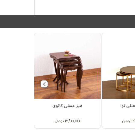
بلی نوا
میز عسلی کانوی
میز عسلی
ان
15,900,000 تومان
26,300,000 تو