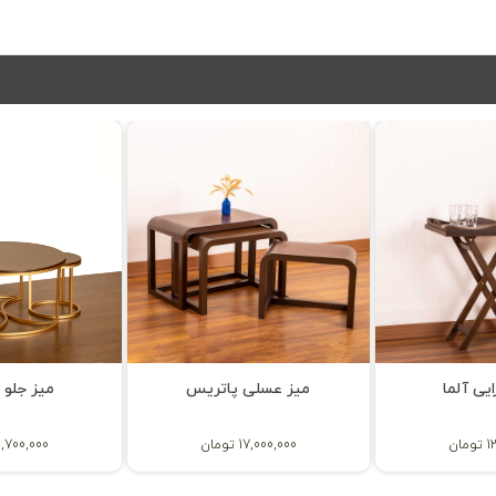
یی آلما
میز عسلی پاتریس
میز جلو م
ان
17,000,000 تومان
21,700,000 توم