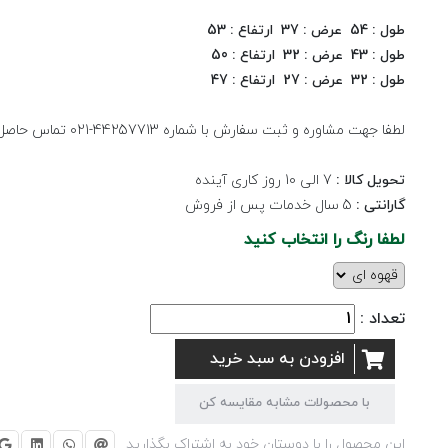
طول : 54 عرض : 37 ارتفاع : 53
طول : 43 عرض : 32 ارتفاع : 50
طول : 32 عرض : 27 ارتفاع : 47
لطفا جهت مشاوره و ثبت سفارش با شماره 44257713-021 تماس حاصل نمایید.
تحویل کالا :
7 الی 10 روز کاری آینده
گارانتی :
5 سال خدمات پس از فروش
لطفا رنگ را انتخاب کنید
تعداد :
افزودن به سبد خرید
با محصولات مشابه مقایسه کن
این محصول را با دوستان خود به اشتراک بگذارید