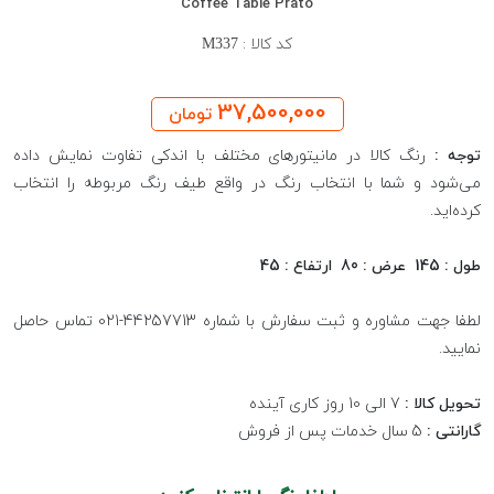
Coffee Table Prato
کد کالا :
M337
37,500,000
تومان
توجه :
رنگ کالا در مانیتورهای مختلف با اندکی تفاوت نمایش داده
می‌شود و شما با انتخاب رنگ در واقع طیف رنگ مربوطه را انتخاب
کرده‌اید.
طول : 145 عرض : 80 ارتفاع : 45
لطفا جهت مشاوره و ثبت سفارش با شماره 44257713-021 تماس حاصل
نمایید.
تحویل کالا :
7 الی 10 روز کاری آینده
گارانتی :
5 سال خدمات پس از فروش