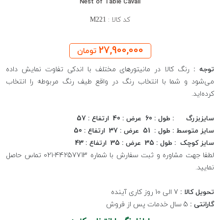
Nest of Table Cavali
کد کالا :
M221
27,900,000
تومان
توجه :
رنگ کالا در مانیتورهای مختلف با اندکی تفاوت نمایش داده
می‌شود و شما با انتخاب رنگ در واقع طیف رنگ مربوطه را انتخاب
کرده‌اید.
سایزبزرگ : طول : 60 عرض : 40 ارتفاع : 57
سایز متوسط : طول : 51 عرض : 37 ارتفاع : 50
سایز کوچک : طول : 35 عرض : 35 ارتفاع : 43
لطفا جهت مشاوره و ثبت سفارش با شماره 44257713-021 تماس حاصل
نمایید.
تحویل کالا :
7 الی 10 روز کاری آینده
گارانتی :
5 سال خدمات پس از فروش