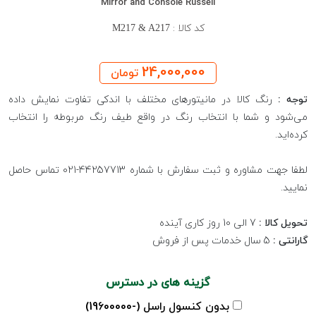
Mirror and Console Russell
کد کالا :
M217 & A217
24,000,000
تومان
توجه :
رنگ کالا در مانیتورهای مختلف با اندکی تفاوت نمایش داده
می‌شود و شما با انتخاب رنگ در واقع طیف رنگ مربوطه را انتخاب
کرده‌اید.
لطفا جهت مشاوره و ثبت سفارش با شماره 44257713-021 تماس حاصل
نمایید.
تحویل کالا :
7 الی 10 روز کاری آینده
گارانتی :
5 سال خدمات پس از فروش
گزینه های در دسترس
بدون کنسول راسل (-19600000)