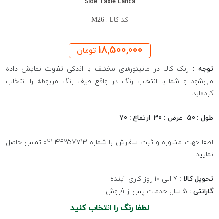
Side Table Landa
کد کالا :
M26
18,500,000
تومان
توجه :
رنگ کالا در مانیتورهای مختلف با اندکی تفاوت نمایش داده
می‌شود و شما با انتخاب رنگ در واقع طیف رنگ مربوطه را انتخاب
کرده‌اید.
طول : 50 عرض : 30 ارتفاع : 70
لطفا جهت مشاوره و ثبت سفارش با شماره 44257713-021 تماس حاصل
نمایید.
تحویل کالا :
7 الی 10 روز کاری آینده
گارانتی :
5 سال خدمات پس از فروش
لطفا رنگ را انتخاب کنید