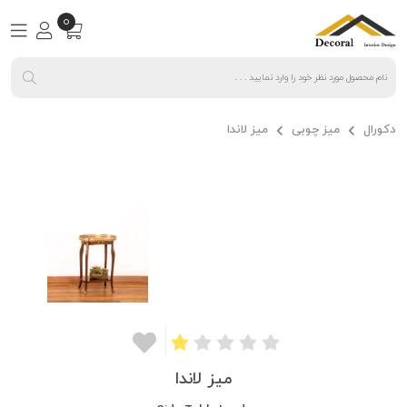
0
دکورال
میز چوبی
میز لاندا
میز لاندا