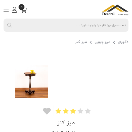
0
دکورال
میز چوبی
میز کنز
میز کنز