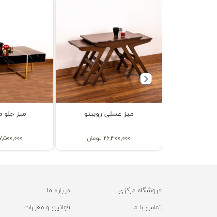
ی فلورانس
میز عسلی روبینو
میز جلو مب
ان
26,300,000 تومان
37,500,000 تو
فروشگاه مرکزی
درباره ما
تماس با ما
قوانین و مقررات