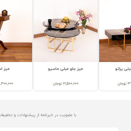
لی پراتو
میز جلو مبلی ماسیو
میز ا
مان
21,500,000 تومان
13,300,000 توم
با عضویت در خبرنامه از پیشنهادات و تخفیفا