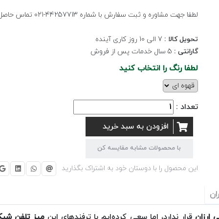
لطفا جهت مشاوره و ثبت سفارش با شماره 44257713-021 تماس حاصل نمایید.
تحویل کالا :
7 الی 10 روز کاری آینده
گارانتی :
5 سال خدمات پس از فروش
لطفا رنگ را انتخاب کنید
تعداد :
افزودن به سبد خرید
با محصولات مشابه مقایسه کن
این محصول را با دوستان خود به اشتراک بگذارید
ان
 ارزان
قرار ندارد، اما سعی کرده‌ایم با ترفندهای این
میز تلفن شی