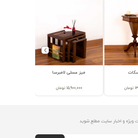
سکات
میز عسلی لامبرسا
میز عسلی
ان
15,900,000 تومان
17,000,000 توم
ت ویژه و اخبار سایت مطلع شوید