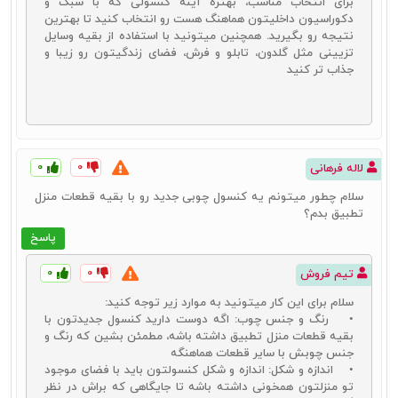
برای انتخاب مناسب، بهتره آینه کنسولی که با سبک و
دکوراسیون داخلیتون هماهنگ هست رو انتخاب کنید تا بهترین
نتیجه رو بگیرید. همچنین میتونید با استفاده از بقیه وسایل
تزیینی مثل گلدون، تابلو و فرش‌، فضای زندگیتون رو زیبا و
جذاب‌ تر کنید
۰
۰
لاله فرهانی
سلام چطور میتونم یه کنسول چوبی جدید رو با بقیه قطعات منزل
تطبیق بدم؟
پاسخ
کنسول چوبی کلاسیک
۰
۰
تیم فروش
یکی دیگر از انواع کنسول چوبی مورد استفاده توسط کاربران امروزی،
سلام برای این کار میتونید به موارد زیر توجه کنید:
کنسول چوبی کلاسیک است. این محصول به انواعی از این نوع میز اطلاق
• رنگ و جنس چوب: اگه دوست دارید کنسول جدیدتون با
می‌شود که معمولاً در طراحی و تولید آنها از طرح‌های متفاوت با نقش و نگار
بقیه قطعات منزل تطبیق داشته باشه، مطمئن بشین که رنگ و
خاص استفاده می‌شود. همچنین جنس چوب‌های به کار رفته در این مدل از
جنس چوبش با سایر قطعات هماهنگه
کنسول‌های دیگر نیز متفاوت است. استفاده از کنده کاری‌های خاص و
• اندازه و شکل: اندازه و شکل کنسولتون باید با فضای موجود
طرح‌های زاویه‌دار نیز از دیگر مشخصات کنسول چوبی کلاسیک می‌باشد.
تو منزلتون همخونی داشته باشه تا جایگاهی که براش در نظر
جدیدترین آینه و کنسول کلاسیک را می‌توانید با قیمت منصفانه از طریق