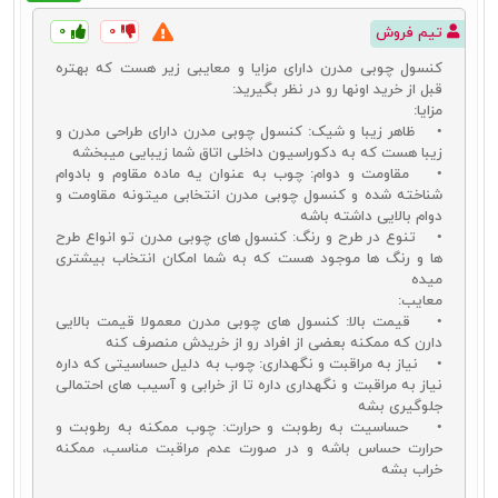
۰
۰
تیم فروش
کنسول چوبی مدرن دارای مزایا و معایبی زیر هست که بهتره
قبل از خرید اونها رو در نظر بگیرید:
مزایا:
• ظاهر زیبا و شیک: کنسول چوبی مدرن دارای طراحی‌ مدرن و
زیبا هست که به دکوراسیون داخلی اتاق شما زیبایی میبخشه
• مقاومت و دوام: چوب به عنوان یه ماده مقاوم و بادوام
شناخته شده و کنسول چوبی مدرن انتخابی میتونه مقاومت و
دوام بالایی داشته باشه
• تنوع در طرح و رنگ: کنسول‌ های چوبی مدرن تو انواع طرح‌
ها و رنگ‌ ها موجود هست که به شما امکان انتخاب بیشتری
میده
انواع میز کنسول چوبی
معایب:
شناخت انواع آینه و کنسول چوبی باعث می‌شود تا در انتخاب محصول
• قیمت بالا: کنسول‌ های چوبی مدرن معمولا قیمت بالایی
مناسب و ایدئال برای خود بهترین عملکرد را داشته باشید. شناخت انواع
دارن که ممکنه بعضی از افراد رو از خریدش منصرف کنه
آینه و کنسول چوبی از این جهت اهمیت دارد که می‌بایست در زمان خرید
• نیاز به مراقبت و نگهداری: چوب به دلیل حساسیتی که داره
در کنار انتخاب محصولات با کیفیت، محصولاتی متناسب با دکوراسیون
نیاز به مراقبت و نگهداری داره تا از خرابی و آسیب‌ های احتمالی
منزل خود انتخاب کنید. هر یک از انواع این محصولات شرایط خاص خود را
جلوگیری بشه
داشته و در انتخاب آنها باید چندین جنبه را با هم در نظر بگیرید. قیمت،
• حساسیت به رطوبت و حرارت: چوب ممکنه به رطوبت و
طرح و مدل و کیفیت متریال به کار گرفته شده برای تولید آنها از جمله
حرارت حساس باشه و در صورت عدم مراقبت مناسب، ممکنه
مواردی است که باید در انتخاب این محصولات آنها را در نظر بگیرید. انواع
خراب بشه
میز کنسول چوبی را می‌توانید در بازار در انواع زیر در اختیار داشته باشید: