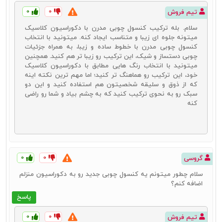
۰
۰
تیم فروش
سلام. بله ترکیب کنسول چوبی مدرن با دکوراسیون کلاسیک
میتونه جلوه ای زیبا و متناسب ایجاد کنه. میتونید با انتخاب
کنسول چوبی مدرن با خطوط ساده و زیبا، به همراه جزئیات
چوبی دستساز و شیک، این ترکیب رو زیبا تر هم کنید. همچنین
میتونید با انتخاب رنگ هایی مطابق با دکوراسیون کلاسیک
خود، این ترکیب رو هماهنگ تر کنید؛ اما مهم ترین نکته اینه
که از ذوق و سلیقه شخصیتون هم استفاده کنید و این دو
سبک رو به نحوی ترکیب کنید که به چشم بیاد و شما رو راضی
کنه
۰
۰
گروسی
قیمت آینه و کنسول چوبی
سلام چطور میتونم یه کنسول چوبی جدید رو به دکوراسیون منزلم
قیمت خرید همیشه یکی از دغدغه‌های کاربران برای خرید هر محصولی
اضافه کنم؟
است. مسلماً همه به دنبال خرید بهترین محصولات با مناسب‌ترین قیمت‌ها
پاسخ
هستند. برای این منظور بایستی با عوامل مؤثر بر
قیمت کنسول چوبی
آشنا
باشید. در چنین شرایطی می‌توانید حتی برای بهینه‌سازی هزینه و
قیمت
آینه و کنسول
مورد نظر خود نیز اقدام کنید. قیمت کنسول چوبی می‌تواند
۰
۰
تیم فروش