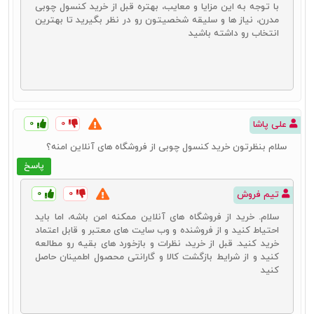
با توجه به این مزایا و معایب، بهتره قبل از خرید کنسول چوبی
میز کنسول چوبی ساده
مدرن، نیاز‌ ها و سلیقه شخصیتون رو در نظر بگیرید تا بهترین
میز کنسول چوبی مدرن
انتخاب رو داشته باشید
میز کنسول چوبی کلاسیک
میز کنسول چوبی سلطنتی
در ادامه با توضیح هر یک از این مدل‌ها، می‌توانید با انواع میز کنسول
چوبی آشنا شده و در انتخاب محصول موردنظر انتخاب بهتری داشته باشید.
۰
۰
علی پاشا
کنسول چوبی ساده
سلام بنظرتون خرید کنسول چوبی از فروشگاه های آنلاین امنه؟
یکی از پرطرفدارترین مدل‌های میز کنسول چوبی، کنسول چوبی ساده است.
پاسخ
این محصول به دلیل ویژگی‌هایی که دارد، مزیت‌های زیادی را برای
دکوراسیون خانه‌های امروزی به وجود می‌آورد. ساده بودن این محصول
۰
۰
باعث می‌شود تا امکان تطابق و هماهنگ سازی آن با انواع دکوراسیون‌ها و
تیم فروش
محصولات دکوراتیو به راحتی وجود داشته باشد. از این گذشته در کنار این
سلام. خرید از فروشگاه‌ های آنلاین ممکنه امن باشه، اما باید
موضوع شما می‌توانید تزئینات مختلفی را نیز روی این نوع از میزهای
احتیاط کنید و از فروشنده و وب‌ سایت های معتبر و قابل اعتماد
کنسول قرار دهید. برخلاف سایر مدل‌ها که معمولاً دارای طرح‌های شلوغی
خرید کنید. قبل از خرید، نظرات و بازخورد های بقیه رو مطالعه
هستند، سادگی این مدل باعث می‌شود تا زیبایی محصولات دکوراتیو شما
کنید و از شرایط بازگشت کالا و گارانتی محصول اطمینان حاصل
بیش از پیش دیده شده و جذابیت‌های دکوراسیون خانه شما چند برابر
کنید
شود. با خرید جدیدترین آینه و کنسول ساده می‌توانید سبک‌های مختلفی از
دکوراسیون را در خانه خود پیاده سازی نمایید. البته برای خرید این محصول
لازم است تا به نکات زیر نیز دقت کنید: