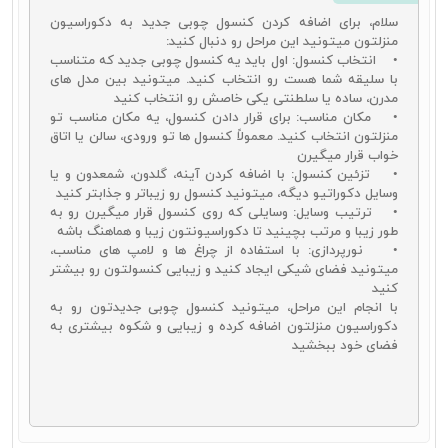
به عوامل زیر بستگی داشته باشد:
سلام، برای اضافه کردن کنسول چوبی جدید به دکوراسیون
منزلتون میتونید این مراحل رو دنبال کنید:
در درجه اول قیمت آینه کنسول به جنس به کار گرفته شده برای تولید
• انتخاب کنسول: اول باید یه کنسول چوبی جدید که متناسب
آن بستگی دارد. هر کارگاهی بنا به متریال در دسترس از جنس‌های مختلفی
با سلیقه شما هست رو انتخاب کنید. میتونید بین مدل های
برای تولید این محصولات استفاده می‌کند که می‌تواند در قیمت گذاری این
مدرن، ساده یا سلطنتی یکی خاصش رو انتخاب کنید
محصول تأثیر داشته باشد.
• مکان مناسب: برای قرار دادن کنسول، یه مکان مناسب تو
اندازه آینه کنسول
عامل دیگری است که می‌تواند تأثیر خود را در
منزلتون انتخاب کنید. معمولاً کنسول ها تو ورودی، سالن یا اتاق
تعیین قیمت این محصول داشته باشد.
خواب قرار میگیرن
ظریف کاری و یراق به کار گرفته شده بر روی این محصولات عامل دیگری
• تزئین کنسول: با اضافه کردن آینه، گلدون، شمعدون و یا
است که در قیمت کنسول چوبی تأثیر دارد.
وسایل دکوراتیو دیگه، میتونید کنسول رو زیباتر و جذابتر کنید
همچنین نوع کنسول چوبی که در بندهای قبلی به آنها اشاره کردیم
• ترتیب وسایل: وسایلی که روی کنسول قرار میگیرن رو به
عامل دیگری است که باید در تعیین قیمت این محصول آن را نیز مؤثر
طور زیبا و مرتب بچینید تا دکوراسیونتون زیبا و هماهنگ باشه
بدانیم.
• نورپردازی: با استفاده از چراغ ها و لامپ های مناسب،
میتونید فضای شیکی ایجاد کنید و زیبایی کنسولتون رو بیشتر
خرید اینترنتی آینه و کنسول چوبی
کنید
با انجام این مراحل، میتونید کنسول چوبی جدیدتون رو به
یکی از مزیت‌های عالی پیشرفت تکنولوژی امکان خرید اینترنتی محصولات
دکوراسیون منزلتون اضافه کرده و زیبایی و شکوه بیشتری به
مختلف است. برای خرید آینه و کنسول چوبی نیز می‌توان از این امکان
فضای خود ببخشید
استفاده نمود.
خرید اینترنتی آینه کنسول چوبی
می‌تواند مزیت‌های بسیار
زیادی را برای کاربران به دنبال داشته باشد. از مهم‌ترین این مزیت‌ها
می‌توان به موارد زیر اشاره نمود:
امکان مشاهده طرح‌های بسیار متنوع در مدل‌های مختلف
امکان خرید مستقیم و بدون نیاز به حضور در دفتر فروشگاه