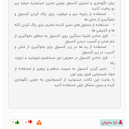
برای نگهداری و تمیزی کنسول چوبی مدرن، میتونید موارد زیر
آینه و کنسول چوبی خام چیست؟
رو رعایت کنید:
• استفاده از پارچه نرم و مرطوب برای پاک کردن کنسول و
آینه و کنسول چوبی خام
محصولی است که از جنس‌های مختلف چوب
جلوگیری از خش‌ ها
تهیه شده و هنوز هیچ طرح و نقشی روی آن ایجاد نشده است. این
• استفاده از محلول‌ های تمیز کننده ملایم برای پاک کردن لکه‌
محصول را می‌توان به طرح‌ها و نقش‌های دلخواه درآورد و مدل‌های مورد نظر
ها و کثیفی‌ ها
را روی آن پیاده نمود. دقت کنید که اگر به دنبال خرید کنسول چوبی خام
• قرار ندادن اشیاء سنگین روی کنسول به منظور جلوگیری از
هستید، حتماً باید دقت ویژه‌ای به کیفیت و جنس چوب به کار رفته برای
خم شدن و آسیب دیدن کنسول
تولید آن داشته باشید. به صورت کلی این محصولات هم در انواع وارداتی
• استفاده از پد ها در زیر کنسول برای جلوگیری از خش و
و هم در انواع داخلی از جنس‌های بسیار مختلفی ساخته می‌شوند که همین
آسیب در زیر کنسول
امر موجب قیمت‌های مختلف این محصول باشد.
قیمت کنسول چوبی
خام
• قرار ندادن کنسول در معرض نور مستقیم خورشید و حرارت
نسبت به محصولات آماده به مراتب پایین‌تر است. خرید این محصول
بالا
بیشتر برای کسانی مناسب است که به امکان طراحی آن دسترسی دارند. در
• تمیز کردن کنسول به صورت منظم و پرهیز از استفاده از
غیر این صورت دوباره باید هزینه جانبی به عنوان دستمزد طراح را پرداخت
مواد شیمیایی قوی روی اون
کنید تا طرح و نقش دلخواه را روی آن بیندازد.
با رعایت این نکات، میتونید از کنسولتون به خوبی نگهداری
کرده و بدون مشکل ازش استفاده کنید
راهنمای خرید بهترین آینه و میز کنسول چوبی
در این بخش از مقاله سعی داریم تا نکاتی کاملاً کاربردی به عنوان
راهنمای
خرید آینه و کنسول چوبی
را با شما در میان بگذاریم. راهنمای خرید آینه
کنسول باعث می‌شود تا محصولاتی مناسب و به صرفه را انتخاب کرده و
بهترین خرید را برای خانه خود انجام دهید. اطلاعاتی که دقت به آنها برای
۰
۰
تارا ساروان
هر خریداری لازم است. تفاوتی هم ندارد که به دنبال خرید کدام نوع از