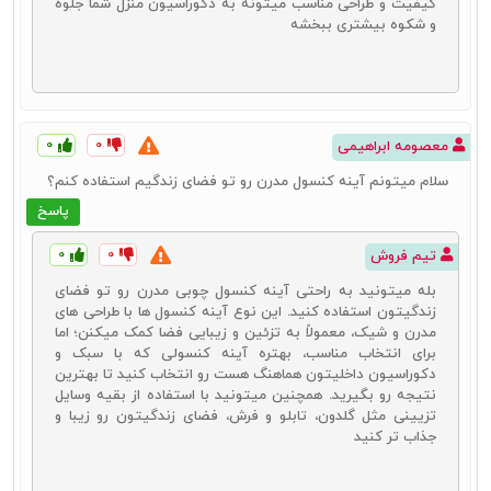
کیفیت و طراحی مناسب میتونه به دکوراسیون منزل شما جلوه
و شکوه بیشتری ببخشه
۰
۰
معصومه ابراهیمی
سلام میتونم آینه کنسول مدرن رو تو فضای زندگیم استفاده کنم؟
پاسخ
۰
۰
تیم فروش
بله میتونید به راحتی آینه کنسول چوبی مدرن رو تو فضای
زندگیتون استفاده کنید. این نوع آینه کنسول‌ ها با طراحی‌ های
کنسول چوبی کلاسیک
مدرن و شیک، معمولاً به تزئین و زیبایی فضا کمک میکنن؛ اما
برای انتخاب مناسب، بهتره آینه کنسولی که با سبک و
یکی دیگر از انواع کنسول چوبی مورد استفاده توسط کاربران امروزی،
دکوراسیون داخلیتون هماهنگ هست رو انتخاب کنید تا بهترین
کنسول چوبی کلاسیک است. این محصول به انواعی از این نوع میز اطلاق
نتیجه رو بگیرید. همچنین میتونید با استفاده از بقیه وسایل
می‌شود که معمولاً در طراحی و تولید آنها از طرح‌های متفاوت با نقش و نگار
تزیینی مثل گلدون، تابلو و فرش‌، فضای زندگیتون رو زیبا و
خاص استفاده می‌شود. همچنین جنس چوب‌های به کار رفته در این مدل از
جذاب‌ تر کنید
کنسول‌های دیگر نیز متفاوت است. استفاده از کنده کاری‌های خاص و
طرح‌های زاویه‌دار نیز از دیگر مشخصات کنسول چوبی کلاسیک می‌باشد.
جدیدترین آینه و کنسول کلاسیک را می‌توانید با قیمت منصفانه از طریق