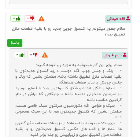
خرید اینترنتی در اختیار داشته باشید. البته لازم است تا قبل از خرید
کنسول چوبی کلاسیک به مواردی مانند قیمت این محصولات و همچنین
ترکیب آن با دکور منزل خود دقت کرده و سپس برای خرید اقدام کنید.
۰
۰
لاله فرهانی
قیمت کنسول چوبی کلاسیک نیز به عوامل مختلفی اعم از جنس چوب
مورد استفاده و نوع طرح آن بستگی خواهد داشت.
سلام چطور میتونم یه کنسول چوبی جدید رو با بقیه قطعات منزل
تطبیق بدم؟
پاسخ
کنسول چوبی سلطنتی
۰
۰
تیم فروش
نوع دیگری از کنسول چوبی که طرفداران خاص خود را داشته و برای
دکوراسیون‌های خاص مورد استفاده قرار می‌گیرد، کنسول چوبی سلطنتی
سلام برای این کار میتونید به موارد زیر توجه کنید:
است. خرید کنسول چوبی سلطنتی بیشتر مخصوص دکوراسیون‌های خیلی
• رنگ و جنس چوب: اگه دوست دارید کنسول جدیدتون با
خاص است که در آن از محصولات دکوراتیوی مشابه با طرح‌های سلطنتی
بقیه قطعات منزل تطبیق داشته باشه، مطمئن بشین که رنگ و
استفاده شده است.
در جدیدترین آینه و کنسول سلطنتی نیز شاهد
جنس چوبش با سایر قطعات هماهنگه
استفاده از طرح‌های بسیار شیک و لوکسی هستیم که می‌توانند زیبایی
• اندازه و شکل: اندازه و شکل کنسولتون باید با فضای موجود
بخش هر خانه‌ای و هر دکوراسیونی باشند.
قیمت کنسول چوبی سلطنتی
تو منزلتون همخونی داشته باشه تا جایگاهی که براش در نظر
معمولاً به دلیل نوع طرح‌های به کار گرفته شده روی آن ممکن است کمی
گرفتین مناسب باشه
بالاتر از سایر مدل‌ها باشد. البته امکان تهیه این محصول با قیمت مناسب
• سبک و طراحی: اگه دکوراسیون منزلتون سبک خاصی هست،
نیز در دسترس کاربران قرار دارد. اگر به این سبک از محصولات دکوراتیو
مطمئن بشین که کنسول جدیدتون هم با این سبک همخونی
علاقه دارید، حتماً توصیه می‌کنیم که تنوع کاملی از مدل‌های آن را مشاهده
داره
کرده و سپس برای خرید بهترین و مناسب‌ترین مدل اقدام کنید.
• تزیینات: میتونید با استفاده از تزیینات مختلف مثل گلدون‌
ها، شمع‌ ها و قاب‌ های عکس، کنسول جدیدتون رو با بقیه
قطعات منزل تطبیق بدین و زیباییش رو چند برابر کنید