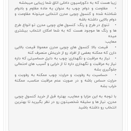
زیبا هست که به دکوراسیون داخلی اتاق شما زیبایی میبخشه
میز کنسول چوبی ساده
• مقاومت و دوام: چوب به عنوان یه ماده مقاوم و بادوام
میز کنسول چوبی مدرن
شناخته شده و کنسول چوبی مدرن انتخابی میتونه مقاومت و
میز کنسول چوبی کلاسیک
دوام بالایی داشته باشه
میز کنسول چوبی سلطنتی
• تنوع در طرح و رنگ: کنسول‌ های چوبی مدرن تو انواع طرح‌
در ادامه با توضیح هر یک از این مدل‌ها، می‌توانید با انواع میز کنسول
ها و رنگ‌ ها موجود هست که به شما امکان انتخاب بیشتری
چوبی آشنا شده و در انتخاب محصول موردنظر انتخاب بهتری داشته باشید.
میده
معایب:
• قیمت بالا: کنسول‌ های چوبی مدرن معمولا قیمت بالایی
دارن که ممکنه بعضی از افراد رو از خریدش منصرف کنه
کنسول چوبی ساده
• نیاز به مراقبت و نگهداری: چوب به دلیل حساسیتی که داره
نیاز به مراقبت و نگهداری داره تا از خرابی و آسیب‌ های احتمالی
یکی از پرطرفدارترین مدل‌های میز کنسول چوبی، کنسول چوبی ساده است.
جلوگیری بشه
این محصول به دلیل ویژگی‌هایی که دارد، مزیت‌های زیادی را برای
• حساسیت به رطوبت و حرارت: چوب ممکنه به رطوبت و
دکوراسیون خانه‌های امروزی به وجود می‌آورد. ساده بودن این محصول
حرارت حساس باشه و در صورت عدم مراقبت مناسب، ممکنه
باعث می‌شود تا امکان تطابق و هماهنگ سازی آن با انواع دکوراسیون‌ها و
خراب بشه
محصولات دکوراتیو به راحتی وجود داشته باشد. از این گذشته در کنار این
موضوع شما می‌توانید تزئینات مختلفی را نیز روی این نوع از میزهای
با توجه به این مزایا و معایب، بهتره قبل از خرید کنسول چوبی
کنسول قرار دهید. برخلاف سایر مدل‌ها که معمولاً دارای طرح‌های شلوغی
مدرن، نیاز‌ ها و سلیقه شخصیتون رو در نظر بگیرید تا بهترین
هستند، سادگی این مدل باعث می‌شود تا زیبایی محصولات دکوراتیو شما
انتخاب رو داشته باشید
بیش از پیش دیده شده و جذابیت‌های دکوراسیون خانه شما چند برابر
شود. با خرید جدیدترین آینه و کنسول ساده می‌توانید سبک‌های مختلفی از
دکوراسیون را در خانه خود پیاده سازی نمایید. البته برای خرید این محصول
لازم است تا به نکات زیر نیز دقت کنید: