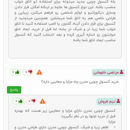
بله کنسول چوبی جدید میتونه برای استفاده تو اتاق خواب
مناسب باشه. این نوع کنسول‌ ها علاوه بر اینکه امکان قرار دادن
وسایل دیکوراتیو و لوازم شخصی رو فراهم میکنن، زیبایی و
طراحی خاصی هم به اتاق شما میبخشن. همچنین میتونید از
کنسول برای قرار دادن آینه، گلدون یا لامپ استفاده کنید تا اتاق
خواب شما زیبا تر و شیک‌ تر بشه؛ اما قبل از خرید، ابعاد اتاق
خوابتون رو اندازه‌ گیری کرده و بعد انتخاب کنید که کنسول
مناسب ابعاد اتاق شما باشه
۰
۰
مرتضی خاووشی
انواع میز کنسول چوبی
خرید کنسول چوبی مدرن چه مزایا و معایبی داره؟
شناخت انواع آینه و کنسول چوبی باعث می‌شود تا در انتخاب محصول
مناسب و ایدئال برای خود بهترین عملکرد را داشته باشید. شناخت انواع
پاسخ
آینه و کنسول چوبی از این جهت اهمیت دارد که می‌بایست در زمان خرید
در کنار انتخاب محصولات با کیفیت، محصولاتی متناسب با دکوراسیون
۰
۰
تیم فروش
منزل خود انتخاب کنید. هر یک از انواع این محصولات شرایط خاص خود را
کنسول چوبی مدرن دارای مزایا و معایبی زیر هست که بهتره
داشته و در انتخاب آنها باید چندین جنبه را با هم در نظر بگیرید. قیمت،
قبل از خرید اونها رو در نظر بگیرید:
طرح و مدل و کیفیت متریال به کار گرفته شده برای تولید آنها از جمله
مزایا:
مواردی است که باید در انتخاب این محصولات آنها را در نظر بگیرید. انواع
• ظاهر زیبا و شیک: کنسول چوبی مدرن دارای طراحی‌ مدرن و
میز کنسول چوبی را می‌توانید در بازار در انواع زیر در اختیار داشته باشید: