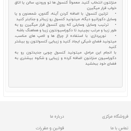
منزلتون انتخاب کنید. معمولاً کنسول ها تو ورودی، سالن یا اتاق
امکان
خرید آینه و کنسول چوبی
همراه با تخفیف
خواب قرار میگیرن
همچنین می‌توانید قیمت‌های بسیار منصفانه‌تر و مناسب‌تری را نیز برای
• تزئین کنسول: با اضافه کردن آینه، گلدون، شمعدون و یا
این محصولات در خرید اینترنتی شاهد باشید.
وسایل دکوراتیو دیگه، میتونید کنسول رو زیباتر و جذابتر کنید
سایت دکورال با سال‌ها تجربه در زمینه عرضه مستقیم محصولات چوبی
• ترتیب وسایل: وسایلی که روی کنسول قرار میگیرن رو به
مانند
کنسول و آینه
در حال حاضر شرایط بسیار ایدئالی را برای شما عزیزان
طور زیبا و مرتب بچینید تا دکوراسیونتون زیبا و هماهنگ باشه
فراهم آورده است. امکان انتخاب و خرید از میان انبوهی از محصولات و
• نورپردازی: با استفاده از چراغ ها و لامپ های مناسب،
همچنین امکان خرید آینه و کنسول چوبی با قیمت مناسب از جمله
میتونید فضای شیکی ایجاد کنید و زیبایی کنسولتون رو بیشتر
مزیت‌هایی است که در خرید اینترنتی این محصولات در
سایت دکورال
در
کنید
اختیار خواهید داشت. برای خرید بهترین‌ها در کنار شما هستیم.
با انجام این مراحل، میتونید کنسول چوبی جدیدتون رو به
دکوراسیون منزلتون اضافه کرده و زیبایی و شکوه بیشتری به
فضای خود ببخشید
فروشگاه مرکزی
درباره ما
تماس با ما
قوانین و مقررات