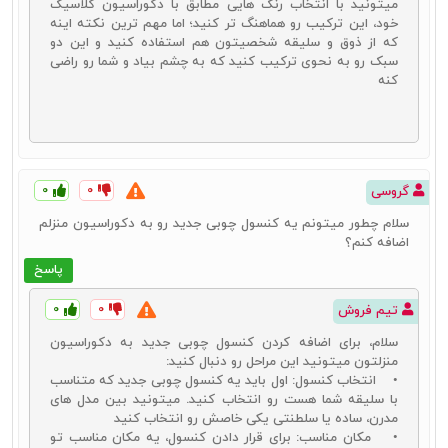
میتونید با انتخاب رنگ هایی مطابق با دکوراسیون کلاسیک
به عوامل زیر بستگی داشته باشد:
خود، این ترکیب رو هماهنگ تر کنید؛ اما مهم ترین نکته اینه
که از ذوق و سلیقه شخصیتون هم استفاده کنید و این دو
در درجه اول قیمت آینه کنسول به جنس به کار گرفته شده برای تولید
سبک رو به نحوی ترکیب کنید که به چشم بیاد و شما رو راضی
آن بستگی دارد. هر کارگاهی بنا به متریال در دسترس از جنس‌های مختلفی
کنه
برای تولید این محصولات استفاده می‌کند که می‌تواند در قیمت گذاری این
محصول تأثیر داشته باشد.
اندازه آینه کنسول
عامل دیگری است که می‌تواند تأثیر خود را در
تعیین قیمت این محصول داشته باشد.
ظریف کاری و یراق به کار گرفته شده بر روی این محصولات عامل دیگری
است که در قیمت کنسول چوبی تأثیر دارد.
۰
۰
گروسی
همچنین نوع کنسول چوبی که در بندهای قبلی به آنها اشاره کردیم
عامل دیگری است که باید در تعیین قیمت این محصول آن را نیز مؤثر
سلام چطور میتونم یه کنسول چوبی جدید رو به دکوراسیون منزلم
بدانیم.
اضافه کنم؟
پاسخ
خرید اینترنتی آینه و کنسول چوبی
۰
۰
تیم فروش
یکی از مزیت‌های عالی پیشرفت تکنولوژی امکان خرید اینترنتی محصولات
مختلف است. برای خرید آینه و کنسول چوبی نیز می‌توان از این امکان
سلام، برای اضافه کردن کنسول چوبی جدید به دکوراسیون
استفاده نمود.
خرید اینترنتی آینه کنسول چوبی
می‌تواند مزیت‌های بسیار
منزلتون میتونید این مراحل رو دنبال کنید:
زیادی را برای کاربران به دنبال داشته باشد. از مهم‌ترین این مزیت‌ها
• انتخاب کنسول: اول باید یه کنسول چوبی جدید که متناسب
می‌توان به موارد زیر اشاره نمود:
با سلیقه شما هست رو انتخاب کنید. میتونید بین مدل های
مدرن، ساده یا سلطنتی یکی خاصش رو انتخاب کنید
امکان مشاهده طرح‌های بسیار متنوع در مدل‌های مختلف
• مکان مناسب: برای قرار دادن کنسول، یه مکان مناسب تو
امکان خرید مستقیم و بدون نیاز به حضور در دفتر فروشگاه