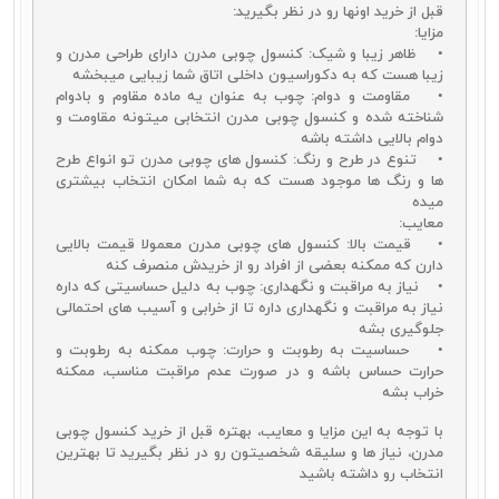
قبل از خرید اونها رو در نظر بگیرید:
کیفیت نیز باشید. ایدئال‌ترین خرید، تهیه بهترین محصولات با قیمت
مزایا:
مناسب است. ترفندهایی وجود دارد که با استفاده از آنها می‌توانید اقدام به
• ظاهر زیبا و شیک: کنسول چوبی مدرن دارای طراحی‌ مدرن و
خرید آینه و کنسول چوبی ارزان قیمت با کیفیت بالا نمایید.
زیبا هست که به دکوراسیون داخلی اتاق شما زیبایی میبخشه
در درجه اول می‌توانید با بهینه کردن اندازه محصولات مورد نظر اقدام
• مقاومت و دوام: چوب به عنوان یه ماده مقاوم و بادوام
به خرید آینه و کنسول چوبی ارزان قیمت اما با کیفیت بالا نمایید.
شناخته شده و کنسول چوبی مدرن انتخابی میتونه مقاومت و
همچنین استفاده از خدمات فروشگاه‌هایی که به صورت مستقیم و بی
دوام بالایی داشته باشه
واسطه به این محصولات دسترسی دارند نیز می‌تواند راه حلی عالی برای این
• تنوع در طرح و رنگ: کنسول‌ های چوبی مدرن تو انواع طرح‌
امر باشد.
ها و رنگ‌ ها موجود هست که به شما امکان انتخاب بیشتری
خرید اینترنتی آینه و کنسول چوبی نیز می‌تواند در بهینه کردن هزینه و
میده
قیمت این محصولات مؤثر باشد. فروشگاه‌های اینترنتی با ارائه تخفیف‌های
معایب:
لازم شرایط خرید ارزان قیمت این محصولات را برای شما فراهم می‌آورند.
• قیمت بالا: کنسول‌ های چوبی مدرن معمولا قیمت بالایی
خرید آینه و کنسول ارزان
همراه با انتخاب محصولات با کیفیت بالا فرصتی
دارن که ممکنه بعضی از افراد رو از خریدش منصرف کنه
است تا بتوانید بهترین و ایدئال‌ترین خرید را برای خود رقم زده و در کنار
• نیاز به مراقبت و نگهداری: چوب به دلیل حساسیتی که داره
آن خانه‌ای زیبا داشته باشید.
نیاز به مراقبت و نگهداری داره تا از خرابی و آسیب‌ های احتمالی
جلوگیری بشه
• حساسیت به رطوبت و حرارت: چوب ممکنه به رطوبت و
حرارت حساس باشه و در صورت عدم مراقبت مناسب، ممکنه
خراب بشه
با توجه به این مزایا و معایب، بهتره قبل از خرید کنسول چوبی
مدرن، نیاز‌ ها و سلیقه شخصیتون رو در نظر بگیرید تا بهترین
انتخاب رو داشته باشید