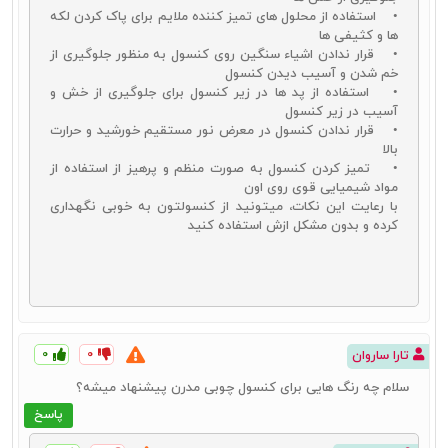
• استفاده از محلول‌ های تمیز کننده ملایم برای پاک کردن لکه‌
ها و کثیفی‌ ها
• قرار ندادن اشیاء سنگین روی کنسول به منظور جلوگیری از
خم شدن و آسیب دیدن کنسول
• استفاده از پد ها در زیر کنسول برای جلوگیری از خش و
آسیب در زیر کنسول
• قرار ندادن کنسول در معرض نور مستقیم خورشید و حرارت
بالا
• تمیز کردن کنسول به صورت منظم و پرهیز از استفاده از
مواد شیمیایی قوی روی اون
با رعایت این نکات، میتونید از کنسولتون به خوبی نگهداری
کرده و بدون مشکل ازش استفاده کنید
کنسول چوبی کلاسیک
یکی دیگر از انواع کنسول چوبی مورد استفاده توسط کاربران امروزی،
کنسول چوبی کلاسیک است. این محصول به انواعی از این نوع میز اطلاق
۰
۰
تارا ساروان
می‌شود که معمولاً در طراحی و تولید آنها از طرح‌های متفاوت با نقش و نگار
خاص استفاده می‌شود. همچنین جنس چوب‌های به کار رفته در این مدل از
سلام چه رنگ هایی برای کنسول چوبی مدرن پیشنهاد میشه؟
کنسول‌های دیگر نیز متفاوت است. استفاده از کنده کاری‌های خاص و
پاسخ
طرح‌های زاویه‌دار نیز از دیگر مشخصات کنسول چوبی کلاسیک می‌باشد.
جدیدترین آینه و کنسول کلاسیک را می‌توانید با قیمت منصفانه از طریق