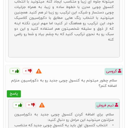
محصولات کنسول چوبی
باشید.
میتونه جلوه ای زیبا و متناسب ایجاد کنه. میتونید با انتخاب
کنسول چوبی مدرن با خطوط ساده و زیبا، به همراه جزئیات
نکات مهمی که می‌تواند برای شما راهنمای خرید میز کنسول چوبی باشد:
چوبی دستساز و شیک، این ترکیب رو زیبا تر هم کنید. همچنین
میتونید با انتخاب رنگ هایی مطابق با دکوراسیون کلاسیک
در زمان خرید بهتر است به جای اینکه بدون هدف در جستجوی
خود، این ترکیب رو هماهنگ تر کنید؛ اما مهم ترین نکته اینه
محصولات مختلف باشید، ابتدا با تکیه بر نوع دکوراسیون منزل خود خرید
که از ذوق و سلیقه شخصیتون هم استفاده کنید و این دو
خود را هدفمند کنید در واقع باید در همان ابتدا، نوع کنسول و رنگ
سبک رو به نحوی ترکیب کنید که به چشم بیاد و شما رو راضی
موردنظرتان را انتخاب کرده و بعد شروع به جستجوی محصول کنید.
کنه
دقت به ابعاد یکی دیگر از نکات بسیار مهم در راهنمای
خرید آینه و
کنسول چوبی
است. ابعاد میز و کنسول خود را با در نظر گرفتن فضای خود
انتخاب کنید
اگر به فکر تعویض خانه‌تان هستید، بهتر است به دنبال محصولاتی
باشید که هم جمع و جور باشند و هم امکان نقل و انتقال آنها ساده‌تر باشد.
همچنین طرح و مدل انتخاب شده باید بر اساس محل استفاده از این
۰
۰
گروسی
محصول باشد. مثلاً اگر می‌خواهید در اتاق خواب از این محصول استفاده
سلام چطور میتونم یه کنسول چوبی جدید رو به دکوراسیون منزلم
کنید بهتر است به فضاهای موجود در آن نیز دقت کرده و هرچقدر تعداد
اضافه کنم؟
کشوها بیشتر باشد، استفاده از این محصول بهینه‌تر نیز خواهد شد.
بیشتر از اینکه به فکر خرید محصولاتی با طرح‌های چند وجهی باشید،
پاسخ
بهتر است سراغ محصولاتی بروید که طرح روی آنها با سایر
محصولات
دکوراتیو
خانه هماهنگ باشد.
۰
۰
تیم فروش
همچنین بهتر است در زمان خرید متناسب با بودجه مورد نظر محصولات
را مشاهده کنید تا در وقت خود نیز نهایت صرفه‌جویی را داشته باشید.
سلام، برای اضافه کردن کنسول چوبی جدید به دکوراسیون
منزلتون میتونید این مراحل رو دنبال کنید:
• انتخاب کنسول: اول باید یه کنسول چوبی جدید که متناسب