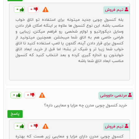
کیفیت خیلی شرایط خوبی نداشته باشند.
۰
۰
تیم فروش
میز کنسول چوبی در ایران طرفداران و محبوبیت بیشتری دارد.
این محصول
هم ماندگاری بسیار طولانی دارد و هم در طرح‌ها و مدل‌های بسیار متنوع‌تری
بله کنسول چوبی جدید میتونه برای استفاده تو اتاق خواب
نسبت به سایر مدل‌ها تولید و عرضه می‌گردد. برای انتخاب میز کنسول
مناسب باشه. این نوع کنسول‌ ها علاوه بر اینکه امکان قرار دادن
چوبی شما باید از میان ده‌ها مدل زیبا و استثنایی محصولات منطبق بر
وسایل دیکوراتیو و لوازم شخصی رو فراهم میکنن، زیبایی و
سلیقه خود را انتخاب کنید که این موضوع نیز از مزیت‌های چنین
طراحی خاصی هم به اتاق شما میبخشن. همچنین میتونید از
محصولی است.
کنسول برای قرار دادن آینه، گلدون یا لامپ استفاده کنید تا اتاق
خواب شما زیبا تر و شیک‌ تر بشه؛ اما قبل از خرید، ابعاد اتاق
خوابتون رو اندازه‌ گیری کرده و بعد انتخاب کنید که کنسول
مناسب ابعاد اتاق شما باشه
آینه و کنسول چوبی ارزان قیمت
خرید آینه و کنسول چوبی ارزان قیمت
یکی از دغدغه‌هایی است که همه
کاربران با آن همراه هستند. خرید آینه کنسول ارزان قیمت در شرایط
اقتصادی امروز جامعه ما می‌تواند اهمیت بسیار زیادی برای کاربران داشته
باشد اما از طرف دیگر خرید محصولات بی‌کیفیت علاوه بر اینکه تمام
۰
۰
مرتضی خاووشی
مزیت‌های ارزان بودن آن را برای شما از بین خواهد برد، خیلی زود شما را
وادار به تهیه محصول جایگزین می‌کند. میز کنسول چوبی ارزان زمانی
خرید کنسول چوبی مدرن چه مزایا و معایبی داره؟
می‌تواند شرایط لازم را برای شما فراهم آورد که در کنار قیمت مناسب،
پاسخ
کیفیت مناسب و قابل قبولی نیز داشته باشد.
کیفیت بالا باعث می‌شود تا زیبایی و جذابیت، ماندگاری و طول عمر و
۰
۰
تیم فروش
تأثیرگذاری در دکوراسیون منزل این محصولات نیز تضمین شده باشد. از
کنسول چوبی مدرن دارای مزایا و معایبی زیر هست که بهتره
این رو همزمان با خرید آینه و کنسول ارزان باید به دنبال خرید محصولات با