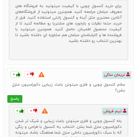
برای خرید کنسول چوبی با کیفیت میتونید به فروشگاه‌ های
میز کنسول چوبی ساده
معروف مبلمان مراجعه کنید. همچنین میتونید از فروشگاه‌های
میز کنسول چوبی مدرن
آنلاین معتبری مثل آینه و کنسول زانتی استفاده کنید. قبل از
میز کنسول چوبی کلاسیک
خرید، حتما نظرات و بازخورد های مشتریا رو مطالعه کنید تا از
میز کنسول چوبی سلطنتی
کیفیت محصول اطمینان حاصل کنید. همچنین میتونید با
در ادامه با توضیح هر یک از این مدل‌ها، می‌توانید با انواع میز کنسول
فروشنده ها و کارشناسای مبلمان هم مشاوره ای داشته باشید تا
چوبی آشنا شده و در انتخاب محصول موردنظر انتخاب بهتری داشته باشید.
بهترین انتخاب رو داشته باشید
کنسول چوبی ساده
یکی از پرطرفدارترین مدل‌های میز کنسول چوبی، کنسول چوبی ساده است.
این محصول به دلیل ویژگی‌هایی که دارد، مزیت‌های زیادی را برای
۰
۰
نریمان ساکی
دکوراسیون خانه‌های امروزی به وجود می‌آورد. ساده بودن این محصول
سلام کنسول چوبی و فلزی میتونن باعث زیبایی دکوراسیون منزل
باعث می‌شود تا امکان تطابق و هماهنگ سازی آن با انواع دکوراسیون‌ها و
بشن؟
محصولات دکوراتیو به راحتی وجود داشته باشد. از این گذشته در کنار این
موضوع شما می‌توانید تزئینات مختلفی را نیز روی این نوع از میزهای
پاسخ
کنسول قرار دهید. برخلاف سایر مدل‌ها که معمولاً دارای طرح‌های شلوغی
هستند، سادگی این مدل باعث می‌شود تا زیبایی محصولات دکوراتیو شما
۰
۰
تیم فروش
بیش از پیش دیده شده و جذابیت‌های دکوراسیون خانه شما چند برابر
شود. با خرید جدیدترین آینه و کنسول ساده می‌توانید سبک‌های مختلفی از
بله کنسول‌ چوبی و فلزی میتونن باعث زیبایی و شیک‌ تر شدن
دکوراسیون را در خانه خود پیاده سازی نمایید. البته برای خرید این محصول
دکوراسیون منزل شما بشن. انتخاب یه کنسول با طراحی و رنگی
لازم است تا به نکات زیر نیز دقت کنید:
که با سبک دکوراسیون داخلی منزل شما هماهنگ باشه، میتونه