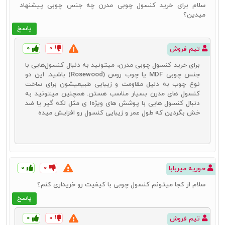
سلام برای خرید کنسول چوبی مدرن چه جنس چوبی پیشنهاد
میدین؟
پاسخ
۰
۰
تیم فروش
برای خرید کنسول چوبی مدرن، میتونید به دنبال کنسول‌هایی با
جنس چوبی MDF یا چوب روس (Rosewood) باشید. این دو
نوع چوب به دلیل مقاومت و زیبایی طبیعیشون برای ساخت
کنسول‌ های مدرن بسیار مناسب هستن. همچنین میتونید به
دنبال کنسول‌ هایی با پوشش‌ های ویژه‌ا ی مثل لکه‌ گیر یا ضد
خش بگردین که طول عمر و زیبایی کنسول رو افزایش میده
انواع میز کنسول چوبی
شناخت انواع آینه و کنسول چوبی باعث می‌شود تا در انتخاب محصول
مناسب و ایدئال برای خود بهترین عملکرد را داشته باشید. شناخت انواع
آینه و کنسول چوبی از این جهت اهمیت دارد که می‌بایست در زمان خرید
۰
۰
حوریه میربابا
در کنار انتخاب محصولات با کیفیت، محصولاتی متناسب با دکوراسیون
منزل خود انتخاب کنید. هر یک از انواع این محصولات شرایط خاص خود را
سلام از کجا میتونم کنسول چوبی با کیفیت رو خریداری کنم؟
داشته و در انتخاب آنها باید چندین جنبه را با هم در نظر بگیرید. قیمت،
پاسخ
طرح و مدل و کیفیت متریال به کار گرفته شده برای تولید آنها از جمله
مواردی است که باید در انتخاب این محصولات آنها را در نظر بگیرید. انواع
۰
۰
تیم فروش
میز کنسول چوبی را می‌توانید در بازار در انواع زیر در اختیار داشته باشید: