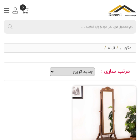
0
دکورال
/
آینه
/
مرتب سازی :