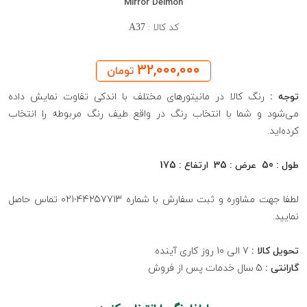
Mirror Delmon
کد کالا :
A37
32,000,000
تومان
توجه :
رنگ کالا در مانیتورهای مختلف با اندکی تفاوت نمایش داده
می‌شود و شما با انتخاب رنگ در واقع طیف رنگ مربوطه را انتخاب
کرده‌اید.
طول : 50 عرض : 35 ارتفاع : 175
لطفا جهت مشاوره و ثبت سفارش با شماره 44257713-021 تماس حاصل
نمایید.
تحویل کالا :
7 الی 10 روز کاری آینده
گارانتی :
5 سال خدمات پس از فروش