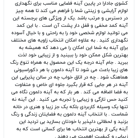
کشوی جادارا در پایین آینه فضایی مناسب برای نگهداری
لوازم آرایشی و زینتی شما را فراهم می کند تا همه چیز
در دسترس و مرتب باشد .یک از ویژگی های برجسته این
آینه کمد مخفی و قفل دار پشت آن است . با این کمد
می توانید لوازم شخصی خود را به راحتی و با خیال آسوده
نگهداری کنید . به علاوه امکان انتخاب زاویه های مختلف
برای آینه به شما این امکان را می دهد که همیشه به
بهترین شکل ممکن خود را ببینید و از زیبایی خود لذت
ببرید . جام آینه درجه یک این محصول به همراه تنوع رنگ
های زیبا باعث می شود تا آینه دلمون با هر دکوراسیونی
هماهنگ شود . چه در اتاق خواب چه در سالن پذیرایی این
آینه در هر جایی که قرار بگیرد جلوه ای خاص و متفاوت
به فضا اضافه می کند . هر بار که به آینه دلمون نگاه می
کنید حس تازگی و زیبایی را تجربه می کنید . این آینه نه
تنها یک وسیله کاربردی بلکه یک جز زیبا و هنری در خانه
شماست . با انتخاب آینه دلمون به فضایتان زندگی و رنگ
بزنید و لحظاتی دلپذیر با خودتان بسازید بی تردید این
آینه یکی از بهترین انتخاب ها برای کسانی است که به
زیبایی و کیفیت اهمیت می دهند .