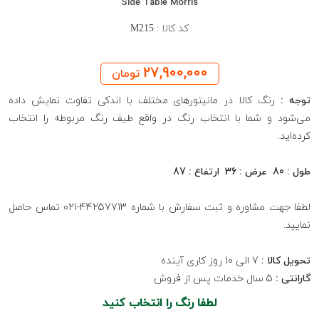
Side Table Morris
کد کالا :
M215
27,900,000
تومان
توجه :
رنگ کالا در مانیتورهای مختلف با اندکی تفاوت نمایش داده
می‌شود و شما با انتخاب رنگ در واقع طیف رنگ مربوطه را انتخاب
کرده‌اید.
طول : 80 عرض : 36 ارتفاع : 87
لطفا جهت مشاوره و ثبت سفارش با شماره 44257713-021 تماس حاصل
نمایید.
تحویل کالا :
7 الی 10 روز کاری آینده
گارانتی :
5 سال خدمات پس از فروش
لطفا رنگ را انتخاب کنید