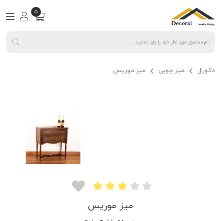
0
دکورال
میز چوبی
میز موریس
میز موریس