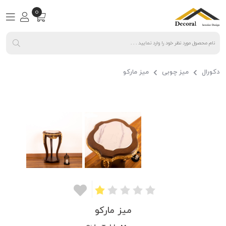
0
دکورال
میز چوبی
میز مارکو
میز مارکو