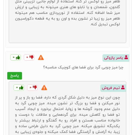
ظاهر میز رو لوکس تر کنه. استفاده از لوازم جانبی تزیینی مثل
قدم اول لازم است تا عوامل مؤثر بر قیمت یک
میز چوبی
را بدانید. این
گلدون، شمعدان‌ و یا تابلو های هنری میتونه به زیبایی و ارزش
عوامل به شرح زیر هستند:
میز شما اضافه کنه. استفاده از نورپردازی مناسب هم میتونه
ظاهر میز رو زیبا تر نشون بده و اون رو به یه قطعه دکوراسیون
در درجه اول و به عنوان مهمترین عامل باید به جنس چوب مورد
لوکس تبدیل کنه.
استفاده برای تولید
انواع میز چوبی
اشاره کنیم. جنس میز بیشترین تأثیر
را روی قیمت این محصول دارد.
بعد از جنس یراق مورد استفاده برای تولید آن است که می‌تواند روی
قیمت آن تأثیر مستقیم داشته باشد.
همچنین می‌توان طرح انتخاب شده بر روی میز را عامل دیگری در تعیین
این قیمت دانست.
۰
۰
یاسر پازوکی
چرا میز چوبی گرد برای فضا های کوچیک مناسبه؟
خرید اینترنتی میز چوبی
پاسخ
یکی از خدماتی که می‌تواند برای
خرید میز چوبی دکوری
و یا سایر میزها شما
را یاری نماید، خرید اینترنتی این محصولات است. این روش خرید
۰
۰
تیم فروش
مزیت‌هایی دارد که استفاده از آنها شما را به سمت یک خرید ایدئال خواهد
چون این نوع میز به دلیل شکل گردی که داره، فضا رو باز و پر از
کشاند. با استفاده از خدمات
خرید اینترنتی میز چوبی
می‌توانید هم از نظر
نور میکنن و فضا رو بزرگ تر نشون میده. میز چوبی گرد به
طرح و هم از نظر قیمت انواع میزها را باهم مقایسه کنید، این مهم باعث
دلیل عدم وجود گوشه‌ ها و زوایا، احتمال برخورد و ایجاد آسیب
می‌شود تا خیلی زود به یک انتخاب بهینه برسید. همچنین یکی دیگر از
تو فضا رو کاهش میده. برای گردهمایی و ملاقات با دوست و
مزیت‌هایی که می‌توانید با استفاده از این خدمات به آن دسترسی داشته
خانواده مناسب هستن و افراد رو به گفتگو و ارتباط بیشتر با
باشید، امکان خرید محصولات باکیفیت با قیمت مناسب است. اگر از خدمات
یکدیگه تشویق میکنه. میز چوبی گرد به دلیل طراحی ساده و
فروشگاه‌هایی استفاده کنید که به صورت مستقیم به این محصولات
زیبا، به آرامش و آراستگی فضا کمک میکنه و جلوه‌ی زیبایی به
دسترسی دارند، می‌توانید هم دست روی محصولات با کیفیت بگذارید و هم