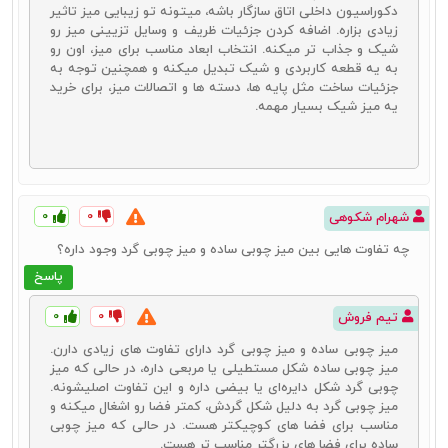
خانه‌های امروزی است. این نوع از میزهای چوبی به دلیل جذابیت‌های ظاهری
دکوراسیون داخلی اتاق سازگار باشه، میتونه تو زیبایی میز تاثیر
بسیار خوبی که دارند، شرایط خوبی در هر خانه‌ ایجاد خواهند کرد. هم از نظر
زیادی بزاره. اضافه کردن جزئیات ظریف و وسایل تزیینی میز رو
زیبایی ظاهری و هم از نظر هماهنگی که با سایر محصولات خانه در آن
شیک و جذاب تر میکنه. انتخاب ابعاد مناسب برای میز، اون رو
می‌بینیم، این محصول یک انتخاب عالی و مناسب برای کاربران خواهد شد.
به یه قطعه کاربردی و شیک تبدیل میکنه و همچنین توجه به
برای
خرید میز چوبی مدرن
بهتر است به سایر وسایل دکوراسیون خانه خود
جزئیات ساخت مثل پایه‌ ها، دسته‌ ها و اتصالات میز، برای خرید
دقت کنید.
یه میز شیک بسیار مهمه.
میز چوبی سنتی
یکی دیگر از
انواع میز چوبی
نوع سنتی آن است. ایرانی‌ها علاقه بسیار
۰
۰
شهرام شکوهی
زیادی به محصولات سنتی دارند و استفاده از این میزها برای
دکوراسیون
خانه
باعث می‌شود تا در کنار زیبایی، حس بسیار خوبی در میان اعضای
چه تفاوت‌ هایی بین میز چوبی ساده و میز چوبی گرد وجود داره؟
خانواده ایجاد شود. میز سنتی چوبی یادآور خاطرات گذشته است و مانند
پاسخ
یک عنصر نوستالژیک، خود را در دکوراسیون خانه نشان می‌دهد. قیمت میز
چوبی سنتی مقرون به صرفه بوده و در کنار قیمت، زیبایی و طرح‌های
۰
۰
متنوع را نیز می‌توان ازجمله ویژگی‌ها و مزیت‌های این نوع میز در نظر
تیم فروش
گرفت. میزهای سنتی البته باید با محصولات خاصی ست شوند. اگر به دنبال
میز چوبی ساده و میز چوبی گرد دارای تفاوت‌ های زیادی دارن.
تهیه چنین میزهایی برای خانه خود هستید، بهتر است هم در میز
میز چوبی ساده شکل مستطیلی یا مربعی داره، در حالی که میز
تلویزیون و هم در میز ناهارخوری و جلو مبلی این مهم را رعایت کنید. در
چوبی گرد شکل دایره‌ای یا بیضی داره و این تفاوت اصلیشونه.
چنین حالتی تأثیر استفاده از این نوع
میز
روی دکوراسیون خانه شما چند
میز چوبی گرد به دلیل شکل گردش، کمتر فضا رو اشغال میکنه و
برابر خواهد شد.
مناسب برای فضا های کوچیکتر هست. در حالی که میز چوبی
ساده برای فضا های بزرگتر مناسب‌ تر هست.