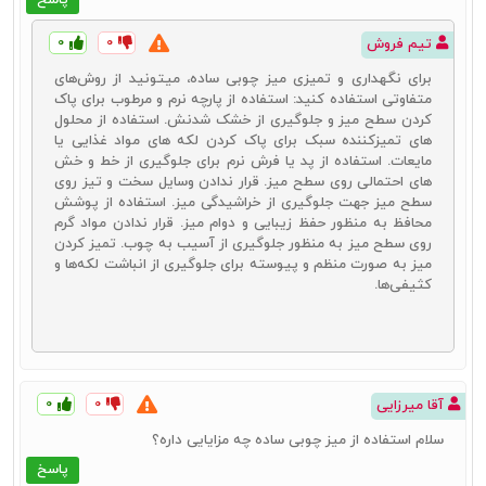
میز چوبی روی این محصول نیز تمرکز داشته باشید. در غیر این صورت
ممکن است یکی از بهترین گزینه‌ها برای
خرید میز چوبی
را از دست بدهید.
۰
۰
تیم فروش
فروشگاه دکورال تنوع جذابی از این محصول را برای شما آماده کرده است.
برای نگهداری و تمیزی میز چوبی ساده، میتونید از روش‌های
متفاوتی استفاده کنید: استفاده از پارچه نرم و مرطوب برای پاک
کردن سطح میز و جلوگیری از خشک شدنش. استفاده از محلول‌
راهنمای خرید بهترین میز چوبی
های تمیزکننده سبک برای پاک کردن لکه‌ های مواد غذایی یا
خرید بهترین و مناسب‌ترین میز چوبی
نیاز به کسب اطلاعات لازم در این
مایعات. استفاده از پد یا فرش نرم برای جلوگیری از خط و خش‌
باره را دارد. سعی کردیم تا به این جای مقاله شناخت خوبی نسبت به
های احتمالی روی سطح میز. قرار ندادن وسایل سخت و تیز روی
محصولات مختلف به شما ارائه کنیم. در این بخش نیز با راهنمای خرید میز
سطح میز جهت جلوگیری از خراشیدگی میز. استفاده از پوشش
چوبی با شما همراه هستیم. در این راهنما نکات بسیار کلیدی و کاربردی را با
محافظ به منظور حفظ زیبایی و دوام میز. قرار ندادن مواد گرم
شما مرور خواهیم کرد که می‌توانید از آنها به عنوان یک راهنمای
خرید انواع
روی سطح میز به منظور جلوگیری از آسیب به چوب. تمیز کردن
میز چوبی
مورد استفاده در خانه بهره ببرید. خرید بهترین میز چوبی با این
میز به صورت منظم و پیوسته برای جلوگیری از انباشت لکه‌ها و
نکات بسیار جذاب خواهد بود.
کثیفی‌ها.
برای خرید میز عسلی مناسب باید هم به فرش‌ها و هم به مبلمان خود
دقت کنید. هر میز عسلی مناسب با هر طرحی در خانه نیست. هم از نظر
رنگ و هم از نظر طرح باید به این موضوع دقت کنید. در راهنمای خرید میز
عسلی این مورد اصلی‌ترین نکته است که باید به آن دقت کنید.
۰
۰
همچنین یکی دیگر از نکات در راهنمای خرید میز عسلی دقت به اندازه
آقا میرزایی
مناسب این میز بسته به فضای در دسترس شما در منزل است.
سلام استفاده از میز چوبی ساده چه مزایایی داره؟
برای خرید میز ناهارخوری نیز دقت به فضای در دسترس در محل
قرارگیری آن و همچنین طرح مورد نظر برای آن اهمیت بسیار زیادی خواهد
پاسخ