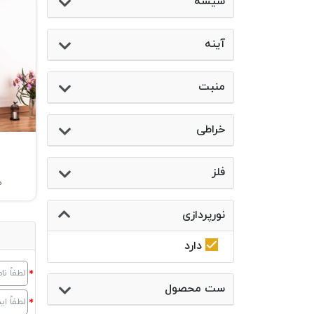
شیشه
آینه
منبت
خراطی
فلز
0
نورپردازی
دارد
ست محصول