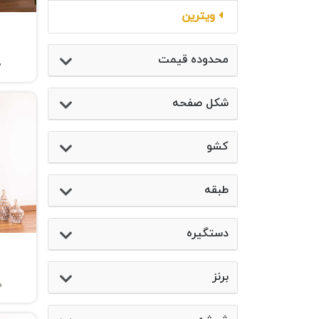
ویترین
محدوده قیمت
0
شکل صفحه
کشو
طبقه
دستگیره
برنز
0