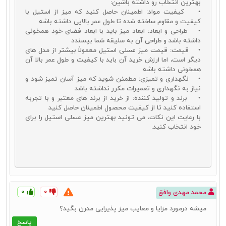
بهترین انتخاب رو داشته باشین:
هستند.
• کیفیت مواد: اطمینان حاصل کنید که میز از استیل با
کیفیت و مقاوم ساخته شده تا طول عمر بالایی داشته باشه
طراحی:
میز جلو مبلی، میز عسلی و میز پذیرایی در طراحی‌ها و سبک‌های
• طراحی و ابعاد: ابعاد میز باید با ابعاد فضای خود همخونی
مختلفی موجود هستند. باید دقت کنید که طراحی و سبک میز با سایر اجزای
داشته باشد و طراحی آن به سلیقه شما بپسندد
دکوراسیون داخلی هماهنگ باشد. در این راهنمای خرید عسلی، سه مدل
• قیمت: قیمت میز عسلی استیل معمولاً بیشتر از مدل‌ های
طراحی انواع میزها را بررسی می‌کنیم:
دیگر است، اما ارزش خرید آن باید با کیفیت و طول عمر بالا آن
سبک کلاسیک:
این نوع میزها با طراحی‌های سنتی و
همخونی داشته باشه
جزئیات منبت‌کاری شده، جلوه‌ای رسمی و شیک به فضا
• نگهداری و تمیزی: مطمئن شوید که میز آسان تمیز شود و
می‌بخشند.
نیاز به نگهداری و تعمیرات مکرر نداشته باشد
سبک مدرن:
میزهای مدرن با طراحی‌های ساده و خطوط
• برند و تولید کننده: از خرید از برند های معتبر و با تجربه
تمیز، به‌ویژه در دکوراسیون‌های مینیمال محبوبیت
استفاده کنید تا از کیفیت محصول اطمینان حاصل کنید
دارند.
با رعایت این نکات، می ‌تونید بهترین میز عسلی استیل را برای
سبک صنعتی:
میزهای صنعتی با ترکیب متریال‌های
خود انتخاب کنید.
فلزی و چوبی، جلوه‌ای خام و غیر پالایش‌شده دارند که
برای دکوراسیون‌های صنعتی مناسب هستند.
کاربری و عملکرد:
یکی از مهم‌ترین نکات در خرید میز جلوی مبل، میز
عسلی و میز پذیرایی، کاربری و عملکرد آن‌ها است. باید بررسی کنید که میز
مورد نظر شما دارای ویژگی‌های اضافی مانند کشوها، طبقات یا سطوح قابل
تنظیم است یا خیر. این ویژگی‌ها می‌توانند کاربری و عملکرد میز را بهبود
۰
۰
محمد مهدی وافق
بخشند.
قیمت و بودجه:
قیمت میز جلوی مبل، میز عسلی و میز پذیرایی
میشه درمورد مزایا و معایب میز پذیرایی مدرن بگید؟
می‌تواند متغیر باشد و به عواملی مانند متریال، طراحی و برند بستگی دارد.
پاسخ
باید با توجه به بودجه خود، بهترین میز را انتخاب کنید. فروشگاه دکورال