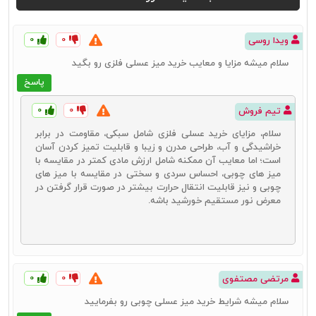
از کلاسیک تا مدرن هماهنگ می‌شوند.
۰
۰
ویدا روسی
میز عسلی شیشه‌ای، مینیمال و پرکاربرد
سلام میشه مزایا و معایب خرید میز عسلی فلزی رو بگید
میزهای عسلی شیشه‌ای به‌ویژه در دکوراسیون‌های مدرن و مینیمال
مورداستفاده قرار می‌گیرند. این میزها با ظاهر شفاف و براق خود به فضا
پاسخ
جلوه‌ای شیک و مدرن می‌بخشند. شیشه‌های مورداستفاده در این میزها
معمولاً مقاوم به خط و خش و ضربه هستند و نگهداری و تمیز کردن آن‌ها
۰
۰
تیم فروش
نیز بسیار آسان است.
سلام، مزایای خرید عسلی فلزی شامل سبکی، مقاومت در برابر
خراشیدگی و آب، طراحی مدرن و زیبا و قابلیت تمیز کردن آسان
میز عسلی فلزی، مدرن و صنعتی
است؛ اما معایب آن ممکنه شامل ارزش مادی کمتر در مقایسه با
میز‌ های چوبی، احساس سردی و سختی در مقایسه با میز ‌های
میزهای عسلی فلزی با طراحی‌های صنعتی و مدرن، انتخابی عالی برای
چوبی و نیز قابلیت انتقال حرارت بیشتر در صورت قرار گرفتن در
دکوراسیون‌های مدرن و صنعتی هستند. این میزها از متریال‌های مختلفی
معرض نور مستقیم خورشید باشه.
مانند آهن، آلومینیوم و استیل ضدزنگ ساخته می‌شوند.
انواع میز پذیرایی و جلو مبلی
میز پذیرایی و میز جلو مبلی در انواع مختلفی از نظر جنس و طراحی موجود
هستند. این تنوع به شما امکان می‌دهد تا بهترین انتخاب را برای فضای
۰
۰
مرتضی مصتفوی
نشیمن خود داشته باشید.
سلام میشه شرایط خرید میز عسلی چوبی رو بفرمایید