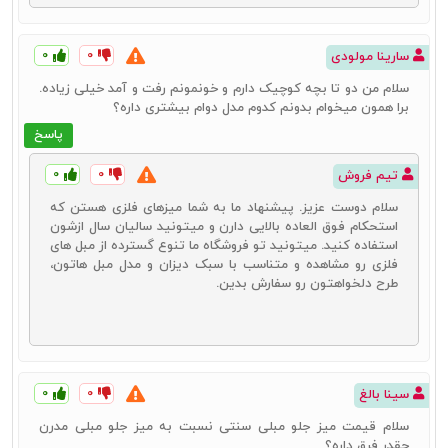
۰
۰
سارینا مولودی
سلام من دو تا بچه کوچیک دارم و خونمونم رفت و آمد خیلی زیاده.
برا همون میخوام بدونم کدوم مدل دوام بیشتری داره؟
پاسخ
۰
۰
تیم فروش
سلام دوست عزیز. پیشنهاد ما به شما میزهای فلزی هستن که
استحکام فوق العاده بالایی دارن و میتونید سالیان سال ازشون
استفاده کنید. میتونید تو فروشگاه ما تنوع گسترده از مبل های
فلزی رو مشاهده و متناسب با سبک دیزان و مدل مبل هاتون،
طرح دلخواهتون رو سفارش بدین.
۰
۰
سینا بالغ
سلام قیمت میز جلو مبلی سنتی نسبت به میز جلو مبلی مدرن
چقدر فرق داره؟