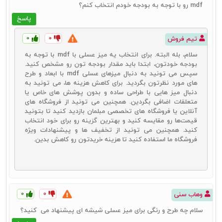
سنتی و باشکوه به فضا می‌بخشند.
mdf رو با توجه به بودجه خودم انتخاب کنم؟
این میزها از چوب‌های مرغوب ساخته می‌شوند و بسیار بادوام و مقاوم
پاسخ
هستند.
میزهای جلو مبلی کلاسیک به‌راحتی با دکوراسیون‌های سنتی و کلاسیک
۰
۰
تیم فروش
هماهنگ می‌شوند و فضایی زیبا و هماهنگ ایجاد می‌کنند.
سلام، بله البته. برای انتخاب یه میز عسلی با mdf با توجه به
بودجه خودتون، ابتدا باید مقدار بودجه تون رو مشخص کنید.
سپس می ‌تونید به دنبال میزهای عسلی mdf با ابعاد و طرح
میز عسلی شیشه‌ای
‌های مورد نظرتون بگردید. برای کاهش هزینه ها، می‌ تونید به
میز عسلی شیشه‌ای یکی از انتخاب‌های محبوب برای دکوراسیون‌های مدرن
دنبال میز هایی با طراحی ساده و بدون پوشش ‌های خاص یا
و مینیمال است. این میزها با ظاهر شفاف و براق خود به فضا جلوه‌ای شیک
متعلقات اضافی بگردین. همچنین می ‌تونید از فروشگاه‌ های
و سبک می‌بخشند و می‌توانند به بزرگ‌تر نشان دادن فضا کمک کنند.
آنلاین یا فروشگاه ‌های تخصصی مبلمان بازدید کنید تا بتونید
قیمت‌ها رو مقایسه کنید و بهترین گزینه رو برای خود انتخاب
مزایا و ویژگی‌ها:
کنید. همچنین می‌ تونید از تخفیف ‌ها و پیشنهادات ویژه
فروشگاه‌ ما استفاده کنید تا هزینه خریدتون رو کاهش بدین.
میز عسلی شیشه‌ای به واسطه همین سه ویژگی زیر، توانسته جذابیت
زیادی به دکوراسیون خانه‌های مختلف بدهد. این ویژگی‌ها عبارتند از:
میزهای عسلی شیشه‌ای به دلیل شفافیت و براق بودن، به فضا جلوه‌ای
مدرن و شیک می‌بخشند.
تمیز کردن میزهای شیشه‌ای بسیار آسان است و با یک پارچه مرطوب
۰
۰
وهاب سنی
به‌راحتی تمیز می‌شوند.
این میزها به دلیل وزن سبک خود به‌راحتی قابل‌حمل و جابه‌جایی هستند.
سلام چه طرح و رنگی برای میز عسلی شیشه‌ ای پیشنهاد می ‌ کنید؟
راهنمای خرید بهترین میز جلو مبلی، پذیرایی یا