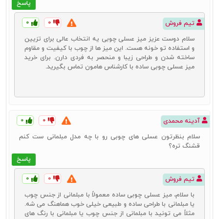
میز جلو مبلی چوبی
پاسخ
میز جلو مبلی چوبی یکی از محبوب‌ترین انواع میزهای جلو مبلی است که
۰
۰
تیم فروش
به دلیل ظاهر طبیعی و گرم خود، جایگاه ویژه‌ای در دکوراسیون داخلی دارد.
این نوع میزها از چوب‌های مختلفی مانند بلوط، گردو، صنوبر و راش ساخته
سلام دوست عزیز میز عسلی چوبی یه انتخاب عالی برای تزیین
می‌شوند که هرکدام ویژگی‌ها و زیبایی‌های خاص خود را دارند.
و استفاده تو خونه هست. این میز ها از چوب با کیفیت و مقاوم
ساخته شدن و طراحی زیبا و منحصر به فردی دارن. برای خرید
مزایا و ویژگی‌ها:
میز عسلی چوبی ساده با کارشناس هامون تماس بگیرید.
میز جلوی مبل به خاطر ویژگی‌ها و مزایای خاص خودشان مورد توجه خریداران
زیادی هستند. این ویژگی‌ها در سه مورد زیر خلاصه می‌شوند:
میز جلوی مبل چوبی به دلیل استفاده از چوب طبیعی، ظاهری
زیبا و دلپذیر دارد که می‌تواند به هر فضایی گرما و جذابیت ببخشد.
۰
۰
آدینه محمدی
چوب به‌عنوان یک ماده طبیعی، بسیار مقاوم و بادوام است.
میزهای چوبی می‌توانند سال‌ها بدون تغییر کیفیت مورداستفاده
سلام بنظرتون عسلی های چوبی رو با چه مدل مبلمانی ست کنم
قرار گیرند.
قشنگ تره؟
میزهای جلو مبلی چوبی در طرح‌ها و سبک‌های مختلفی موجود
هستند، از مدل‌های کلاسیک و سنتی گرفته تا مدل‌های مدرن و
پاسخ
مینیمال.
۰
۰
تیم فروش
با سلام، میز عسلی چوبی ساده معمولاً با مبلمانی از جنس چوب
میز عسلی فلزی
یا مبلمانی با طراحی ساده و طبیعی خیلی خوب هماهنگ می ‌شه.
مثلاً می‌ تونید با مبلمانی از جنس چوب یا مبلمانی با رنگ‌ های
میز عسلی فلزی با طراحی‌های مدرن و صنعتی، گزینه‌ای عالی برای