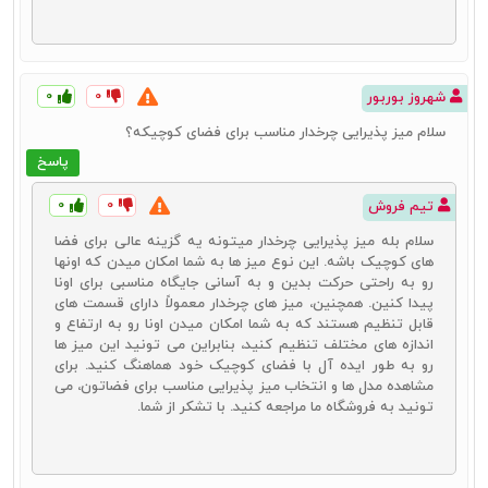
خرید اینترنتی میز جلو مبلی، میز عسلی و میز پذیرایی از فروشگاه دکورال
یکی از بهترین راه‌ها برای دسترسی به انواع متنوع و باکیفیت این
محصولات است. فروشگاه دکورال به واسطه کیفیت بالا و تنوع محصولاتش
به همراه قیمت مناسب و از همه مهم‌تر فراهم کردن شرایطی برای خرید
۰
آسان و ارسال سریع، توانسته رضایت کاربران زیادی را جلب کند.
۰
شهروز بوربور
سلام میز پذیرایی چرخدار مناسب برای فضای کوچیکه؟
خرید و انتخاب میز جلوی مبل، عسلی و میز پذیرایی به خاطر وجود
محصولات متنوع، کار دشواری است. اگر نتوانید تنوع زیادی در محصولات
پاسخ
پیدا کنید، شاید خرید دلچسبی نداشته باشید. علاوه بر تنوع بالا، اطمینان از
کیفیت محصولات و همچنین قیمت مناسب، کار خرید را سخت‌تر می‌کند. در
۰
۰
تیم فروش
فروشگاه دکورال می‌توانید تجربه خرید سریع و آسان از بین طرح‌ها و
مدل‌های متنوع داشته باشید و قطعاً این خرید برای شما دلچسب‌تر خواهد
سلام بله میز پذیرایی چرخدار میتونه یه گزینه عالی برای فضا
بود.
های کوچیک باشه. این نوع میز ها به شما امکان میدن که اونها
رو به راحتی حرکت بدین و به آسانی جایگاه مناسبی برای اونا
برای خرید اینترنتی میز جلو مبلی، عسلی و میز پذیرایی از همین صفحه
پیدا کنین. همچنین، میز های چرخدار معمولاً دارای قسمت‌ های
محصول مورد نظر خودتان را از بین محصولات متنوع و باکیفیت، انتخاب
قابل تنظیم هستند که به شما امکان میدن اونا رو به ارتفاع و
کنید. سؤالات و چالش‌های شما در رابطه با محصول توسط مشاورین دکورال
اندازه های مختلف تنظیم کنید، بنابراین می‌ تونید این میز ها
پاسخ داده می‌شوند.
رو به طور ایده‌ آل با فضای کوچیک خود هماهنگ کنید. برای
مشاهده مدل‌ ها و انتخاب میز پذیرایی مناسب برای فضاتون، می‌
تونید به فروشگاه ما مراجعه کنید. با تشکر از شما.