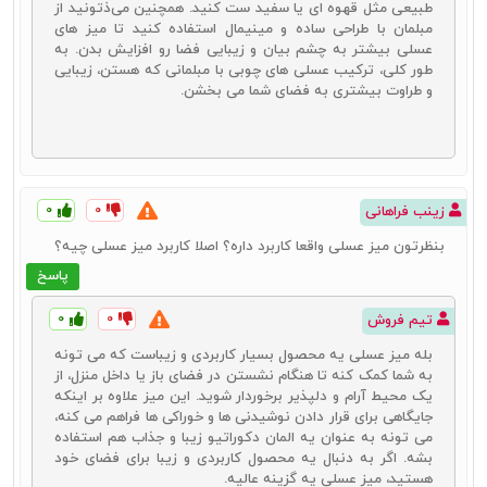
طبیعی مثل قهوه‌ ای یا سفید ست کنید. همچنین می‌ذتونید از
دکوراسیون‌های مدرن و معاصر است. این نوع میزها معمولاً از فلزاتی مانند
مبلمان با طراحی ساده و مینیمال استفاده کنید تا میز های
آهن، آلومینیوم و استیل ضدزنگ ساخته می‌شوند و به دلیل دوام بالا و
عسلی بیشتر به چشم بیان و زیبایی فضا رو افزایش بدن. به
ظاهر شیک، طرفداران زیادی دارند.
طور کلی، ترکیب عسلی های چوبی با مبلمانی که هستن، زیبایی
و طراوت بیشتری به فضای شما می‌ بخشن.
مزایا و ویژگی‌ها:
میز عسلی فلزی به خاطر سه مزیت زیر مورد توجه بسیاری از افراد هستند.
این مزیت‌ها عبارتند از:
میز عسلی فلزی با طراحی‌های براق و خطوط تمیز، به فضای داخلی
۰
۰
زینب فراهانی
جلوه‌ای مدرن و شیک می‌بخشد.
فلزات استفاده شده در این میزها بسیار مقاوم در برابر ضربه و
بنظرتون میز عسلی واقعا کاربرد داره؟ اصلا کاربرد میز عسلی چیه؟
خط و خش هستند و عمر طولانی دارند.
پاسخ
تمیز کردن و نگهداری عسلی فلزی بسیار آسان است و با یک
پارچه مرطوب به‌راحتی تمیز می‌شود.
۰
۰
تیم فروش
بله میز عسلی یه محصول بسیار کاربردی و زیباست که می ‌تونه
میز پذیرایی مهمان
به شما کمک کنه تا هنگام نشستن در فضای باز یا داخل منزل، از
یک محیط آرام و دلپذیر برخوردار شوید. این میز علاوه بر اینکه
میز پذیرایی مهمان به طور خاص برای پذیرایی از مهمانان طراحی شده است
جایگاهی برای قرار دادن نوشیدنی ‌ها و خوراکی ‌ها فراهم می ‌کنه،
و معمولاً دارای ویژگی‌های اضافی مانند کشوها و طبقات متعدد است. این
می ‌تونه به عنوان یه المان دکوراتیو زیبا و جذاب هم استفاده
نوع میزها می‌توانند به‌عنوان میز بار نیز مورداستفاده قرار گیرند و به
بشه. اگر به دنبال یه محصول کاربردی و زیبا برای فضای خود
سازمان‌دهی بهتر وسایل پذیرایی کمک کنند.
هستید، میز عسلی یه گزینه عالیه.