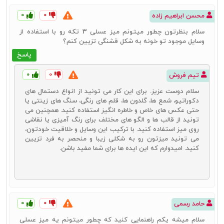
سلیقه‌های خاص است. این ویژگی‌ها عبارتند از:
۰
۰
محسن ابراهیم زاده
میزهای جلو مبلی مدرن با طراحی‌های ساده و بدون جزئیات
اضافی، به فضا جلوه‌ای شیک و مدرن می‌بخشند.
سلام بنظرتون چطور میتونم میز عسلی 3 تکه رو با استفاده از
این میزها می‌توانند از ترکیب‌های مختلفی از متریال‌ها ساخته
وسایل موجود تو خونه به شکل قشنگی تزیین کنم؟
شوند که هر یک جلوه‌ای خاص به میز می‌دهد.
پاسخ
میزهای جلو مبلی مدرن علاوه بر زیبایی، بسیار کاربردی نیز
هستند و می‌توانند به‌عنوان سطحی برای قرار دادن وسایل مختلف
۰
۰
تیم فروش
مورداستفاده قرار گیرند.
سلام دوست عزیز. برای این کار می ‌تونید از انواع دستمال‌ های
دکوراتیو، شمع ‌ها، گلدون ‌ها، قلم ‌های رنگی، سنگ ‌های زینتی یا
حتی عکس ‌های خاص و خاطره انگیز استفاده کنید. همچنین می
میز جلو مبلی کلاسیک
‌تونید از قالب‌ ها و الگو های مختلف برای رنگ آمیزی یا نقاشی
میز جلو مبلی کلاسیک با طراحی‌های سنتی و استفاده از متریال‌های طبیعی
روی میز استفاده کنید. با ترکیب این وسایل و خلاقیت خودتون،
مانند چوب، یکی از پرطرف‌دارترین انواع میزهای جلو مبلی است. این میزها
می ‌تونید میزتون رو به شکلی زیبا و منحصر به فرد تزیین
معمولاً دارای جزئیات منبت‌کاری شده و خطوط منحنی هستند که به فضای
کنید. امیدوارم که این ایده ‌ها برای شما مفید باشن.
نشیمن جلوه‌ای رسمی و شیک می‌بخشند.
مزایا و ویژگی‌ها:
سلیقه‌های کلاسیک به واسطه سه ویژگی زیر علاقه‌مند به خرید میز جلو
مبلی کلاسیک هستند. این ویژگی‌ها عبارتند از:
۰
۰
حامد رسمی
میزهای جلو مبلی کلاسیک با طراحی‌های زیبا و جزئیات دقیق، جلوه‌ای
سلام میشه یکم راهنمایی کنید که چطور میتونم یه میز عسلی