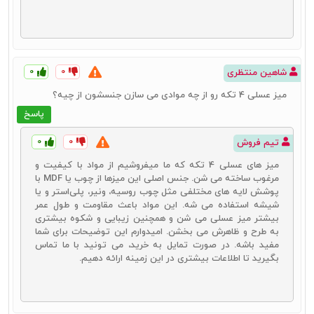
مزایا و ویژگی‌ها:
میز پذیرایی مهمان به خاطر این سه ویژگی یکی از پرکاربردترین میزها برای
ما ایرانیان هستند. این ویژگی‌ها عبارتند از:
۰
۰
شاهین منتظری
میز پذیرایی مهمان می‌تواند به‌عنوان میز بار، میز سرو نوشیدنی
و حتی میز ذخیره‌سازی مورداستفاده قرار گیرد.
میز عسلی 4 تکه رو از چه موادی می‌ سازن جنسشون از چیه؟
این میزها با داشتن کشوها و طبقات مختلف، امکان سازمان‌دهی
پاسخ
و دسترسی آسان به وسایل پذیرایی را فراهم می‌کنند.
طراحی‌های متنوع و جذاب این میزها می‌تواند به فضای پذیرایی
جلوه‌ای شیک و زیبا ببخشد.
۰
۰
تیم فروش
میز های عسلی 4 تکه که ما میفروشیم از مواد با کیفیت و
مرغوب ساخته می‌ شن. جنس اصلی این میزها از چوب یا MDF با
میز جلو مبلی مدرن
پوشش لایه‌ های مختلفی مثل چوب روسیه، ونیر، پلی‌استر و یا
شیشه استفاده می‌ شه. این مواد باعث مقاومت و طول عمر
میز جلو مبلی مدرن با طراحی‌های ساده و خطوط تمیز، به‌ویژه در
بیشتر میز عسلی می ‌شن و همچنین زیبایی و شکوه بیشتری
دکوراسیون‌های مدرن و مینیمال محبوبیت زیادی دارد. این میزها معمولاً از
به طرح و ظاهرش می‌ بخشن. امیدوارم این توضیحات برای شما
متریال‌هایی مانند شیشه، فلز و چوب ترکیبی ساخته می‌شوند و با سایر
مفید باشه. در صورت تمایل به خرید، می ‌تونید با ما تماس
اجزای دکوراسیون مدرن هماهنگی کامل دارند.
بگیرید تا اطلاعات بیشتری در این زمینه ارائه دهیم.
مزایا و ویژگی‌ها:
میز جلو مبلی مدرن هم به خاطر این سه ویژگی، انتخاب بسیاری از