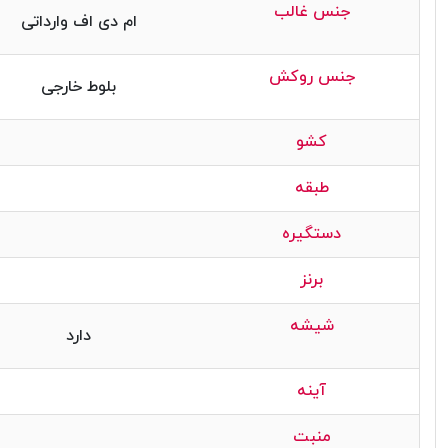
جنس غالب
ام دی اف وارداتی
جنس روکش
بلوط خارجی
کشو
طبقه
دستگیره
برنز
شیشه
دارد
آینه
منبت